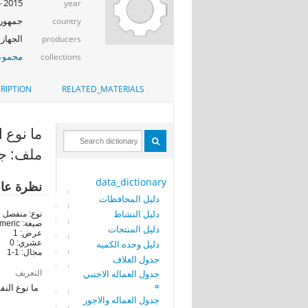
2015 - 2016
year
جمهوري
country
الجهاز 
producers
مجموعة
collections
RIPTION
RELATED_MATERIALS
ما نوع ال
ملف: جد
data_dictionary
نظرة عا
دليل المحافظات
دليل النشاط
نوع: منفصل
صيغة: numeric
دليل المنتجات
عرض: 1
دليل وحده الكميه
عشري: 0
مجال: 1-1
جدول الغلاف
التعريف
جدول العماله الاجنبي
ه
ما نوع النف
جدول العماله والاجور