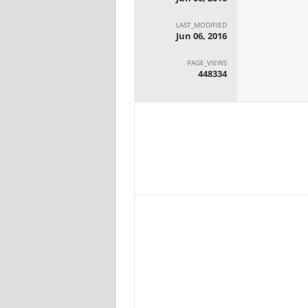
LAST_MODIFIED
Jun 06, 2016
PAGE_VIEWS
448334