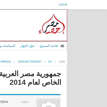
LOGIN
قائمة المسوح
حول الجهاز
السياسات وا
-PIP2014
›
DATA DICTIONARY
›
F4
›
V128
جمهورية مصر العربية 
الخاص لعام 2014
P2014
refno