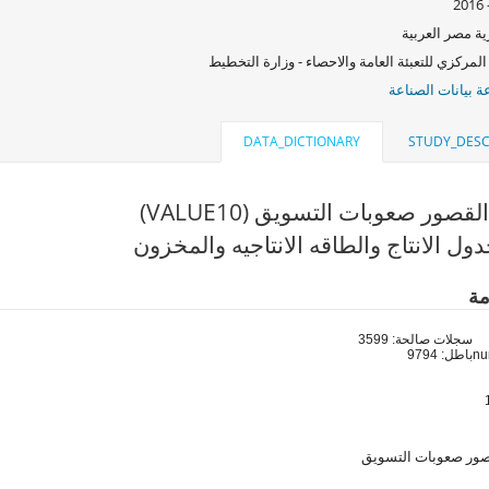
ة مصر العربية
المركزي للتعبئة العامة والاحصاء - وزارة التخطيط
 بيانات الصناعة
DATA_DICTIONARY
STUDY_DESC
قصور صعوبات التسويق (VALUE10)
ول الانتاج والطاقه الانتاجيه والمخزون
مة
سجلات صالحة: 3599
باطل: 9794
صور صعوبات التسويق