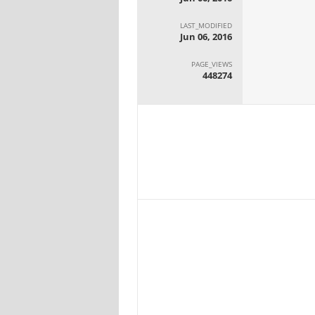
LAST_MODIFIED
Jun 06, 2016
PAGE_VIEWS
448274