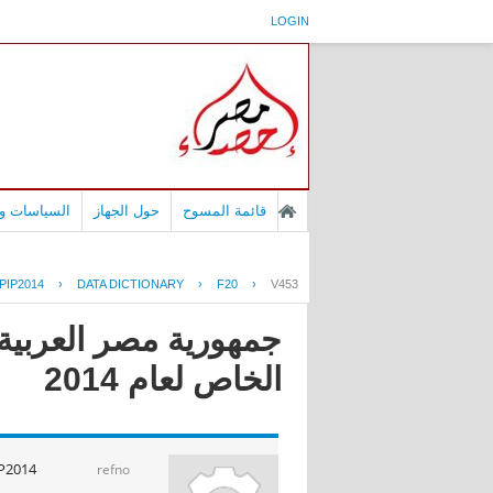
LOGIN
قائمة المسوح
حول الجهاز
السياسات وا
PIP2014
›
DATA DICTIONARY
›
F20
›
V453
جمهورية مصر العربية 
الخاص لعام 2014
P2014
refno