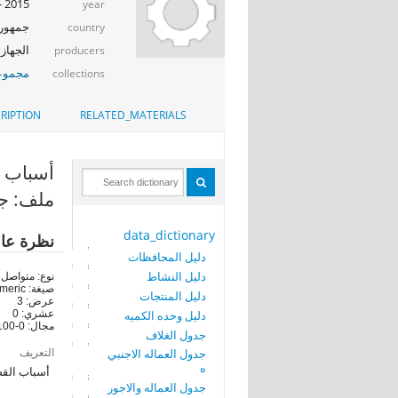
2015 - 2016
year
جمهوري
country
الجهاز 
producers
مجموعة
collections
RIPTION
RELATED_MATERIALS
أسباب ال
ملف: جد
data_dictionary
نظرة عا
دليل المحافظات
دليل النشاط
نوع: متواصل
صيغة: numeric
دليل المنتجات
عرض: 3
دليل وحده الكميه
عشري: 0
مجال: 0-100
جدول الغلاف
التعريف
جدول العماله الاجنبي
ه
أسباب الق
جدول العماله والاجور