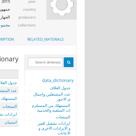
2015
year
جمهوري
country
الجهاز 
producers
مجموعة
collections
RIPTION
RELATED_MATERIALS
tionary
data_dictionary
جدول الغلا
جدول الغلاف
عدد المشتغ
عدد المشتغلين وإجمال
المستهلك م
ى الاجور
المستهلك من المستلزم
المنتجات
ات السلعية والخدمية
ايرادات تشغ
المنتجات
استبيان
ايرادات تشغيل للغير
و الايرادات الاخرى و
الاعانات