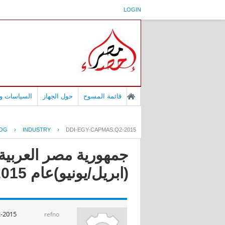
LOGIN
قائمة المسوح
حول الجهاز
السياسات وا
LOG
›
INDUSTRY
›
DDI-EGY-CAPMAS.Q2-2015
جمهورية مصر العربية -
(ابريل/يونيو)عام 2015
-2015
refno