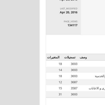
LAST_MODIFIED
Apr 20, 2016
PAGE_VIEWS
134117
وصف
تسجيلات
المتغيرات
18
3693
14
3693
الخدمية
3693
18
12
3687
ى و الاعانات
3587
15
31
3693