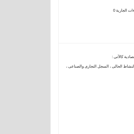
ادية كالآتى :
 النشاط الحالى ، السجل التجارى والصناعى ،