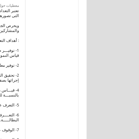
معطيات حول 
تعتبر التعدا
التى تصورها 
ويحرص الجها
والمشاركين 
: أهداف التع
1- توفيـــ
قياس النمو ا
2- توفير معلومات شاملة وتفصيلية عن قيمة مدخلات ومخرجات كل نشاط اقتصادى على حده طبقاً للمستوى الاقليمى والقومى 0
2- تحقيق ا
إجرائها بصفة 
4- قيـــاس
بالنسبـــة ل
5- التعرف علـــى هيكل العمالة فى كل نشاط اقتصادى وتوزيعاته المختلفـة طبقاً لمجموعات المهـن.
6- التعــــ
البطالـــــة.
7- الوقوف على وجـود او عدم وجود طاقة غير مستغلة وأسباب وجود الطاقة الغير مستغلة فى كل نشاط اقتصادى.