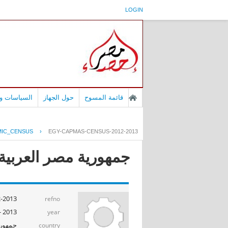
LOGIN
قائمة المسوح
حول الجهاز
السياسات وا
IC_CENSUS
›
EGY-CAPMAS-CENSUS-2012-2013
جمهورية مصر العربية - التع
-2013
refno
2013 - 2014
year
جمهوري
country