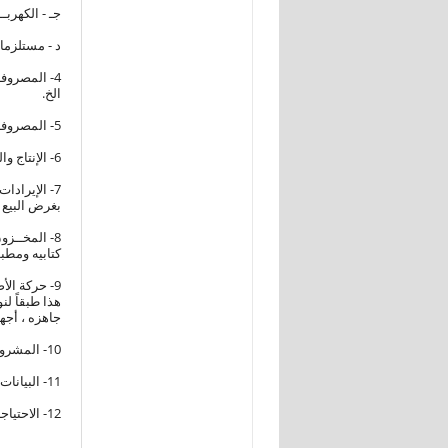
جـ - الكهربـــ
د - مستلزما
الخ.
5- المصروفات الأخرى : الإيجارات الفعلية والمحسوبة ، الضرائب والرسوم السلعية ، فوائد مدفوعة ، تعويضات وغرامات ، تبرعات وإعانات 000 الخ .
6- الإنتاج والمبيعـات : الإنتاج الفعلى بسعر البيع ، المبيعات (محلى وتصدير) .
7- الإيرادا
بغرض البيع ، إع
8- المخــزو
كتابيه ومطبوعا
9- حركة الأ
هذا طبقاً ل
جاهزه ، أجهزة 
10- المشروعات تحت التنفيذ : تكوين استثمارى ، إنفاق استثمارى.
11- البيانات البيئيـة : النفايات أو المخلفات ونوعها وكيفية التصرف فيها وتوفيق الأوضاع مع البيئة.
12- الاحتياجات المستقبلية من العمالة 0