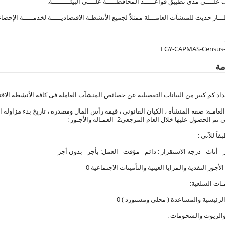
EGY-CAPMAS-Census-
مة
داد كم كبير من البيانات التفصيلية عن خصائص المنشآت العاملة فى كافة الأنشطة الاقتص
ت العامـه: صفة المنشأه ، الكيان القانونى ، قيمة رأس المال ومصدره ، تاريخ بدء مزاولة
لحصول عليها خلال العام المرجعي2- العمـاله والأجـور :
قاً للآتى :
ر - أناث - درجه الاستقرار : دائم - مؤقت - العمل: بأجر - بدون أجر
الأجور النقدية والمزايا العينية والتأمينات الاجتماعية 0
الرئيسية والمساعدة ( محلى ومستورد ) 0
والزيوت والشحومات .