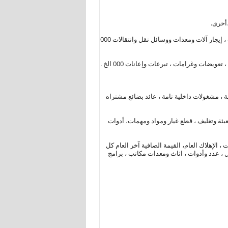
أخرى.
4- المصروفات الخدمية : مصروفات تشغيل لدى الغير ، مصروفات صيانة ، مصروفات أبحاث وتجارب ، إيجار آلات ومعدات ووسائل نقل وانتقالات 000
قة ، مشغولات داخلية تامة ، عائد بضائع مشتراه
 تعبئة وتغليف ، قطع غيار ومواد ومهمات، أدوات
 ، الإهلاك العام، القيمة الصافية آخر العام كل
 ، عدد وأدوات ، اثاث ومعدات مكاتب ، برامج