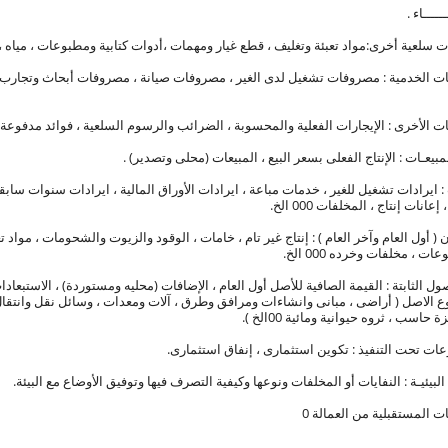
ـــــاء .
ت سلعية أخرى:مواد تعبئة وتغليف ، قطع غيار ومهمات ،أدوات كتابية ومطبوعات ، مياه ،
ت : ايرادات تشغيل للغير ، خدمات مباعة ، ايرادات الأوراق المالية ، ايرادات سنوات ساب
انات إنتاج ، المخلفات 000 الخ.
ن ( أول العام وآخر العام ) : إنتاج غير تام ، خامات ، الوقود والزيوت والشحومات ، مواد
ت ، مخلفات وخرده 000 الخ.
صول الثابتة : القيمة الصافية للأصل أول العام ، الإضافات (محليه ومستوردة) ، الاستبعادات
نوع الاصل ( أراضى ، مبانى وانشاءات ومرافق وطرق ، آلات ومعدات ، وسائل نقل وانتقال
حاسب ، ثروه حيوانية ومائية 00الخ ).