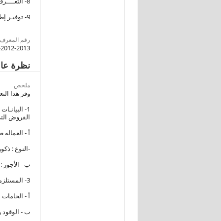
8- التعــــرف علــــى مدى تطبيق قواعـــــد المحافظـــــة علــــى البيئـــــــــة.
9- توفيـر إطـــار حديث للمنشآت العامـــلة ممثلاً لجميع الأنشطـة الاقتصاديـــــة لخدمـــــة الإحصاءات الجارية 0
رقم المعرف
2012-2013
نظرة عا
ملخص
وفر هذا التع
1- البيانـا
القروض التى تم ا
أ - العماله طب
-النوع : ذكو
ب - الأجور : 
3- المستلزمـات السلعية:
أ - الخامات 
ب - الوقود 