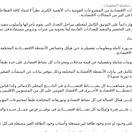
سلسلة المعلومات
دات الاقتصادية من المشروعات القومية ذات الأهمية الكبرى نظراً لاعتماد كافة القطاعا
فى كثير من المجالات الاقتصادية .
ز دائماً على التوثيق الكامل لمختلف مراحل التعداد التى يقوم بإجرائها وأسلوب تنفيذ
فى التحضير والتنفيذ للتعدادات القادمة لما يحتويه من خبرات ودروس مستفادة فى تنف
داد
ر صــورة كاملة ومعلومات تفصيليــة عـن هيكل وخصائص الأنشطة الاقتصـــادية المختلفة
لاقتصادى .
لتكامل فى بيانات الأنشطة الأقتصادية المختلفة وذلك بتوفير بيانات عن المنشآت الصغيرة
دورية سنوياً 0
 مدى مساهمــــة كل نشــــــاط اقتصـــــادى فى الناتــــج المحلى الإجمالى وكذا قياس 
لانشطــــة الاقتصادية الأخـــرى فى الاقتصاد القومى على كل من المستويين الاقليمى و
رف علـــى قدرة وإمكانية كل نشــــاط اقتصــــادى فى توفيـــر فرص عمـــل جديدة والتى