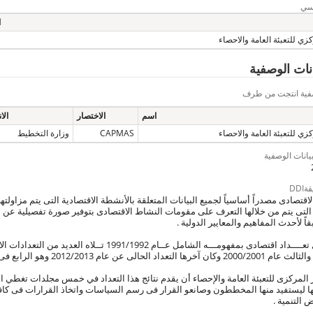
يسي
ا
زي للتعبئة العامة والاحصاء
يانات الوصفية
وصفية انتجت من طرف
اسم
الاختصار
الا
زي للتعبئة العامة والاحصاء
CAPMAS
وزارة التخطيط
بيانات الوصفية
DD
الاقتصادى مصدراً أساسياً لجميع البيانات المتعلقة بالأنشطة الاقتصادية التى يتم مزاول
 التى يتم من خلالها التعرف على مقومات النشاط الاقتصادى بتوفير صورة تفصيلية عن 
اً لأحدث المفاهيم والمعايير الدولية .
اجـــرى أول تعــــداد اقتصادى بمفهومـــه الشامل عــام 92
المركزى للتعبئة العامة والإحصاء أن يقدم نتائج هذا التعداد في خمس مجلدات تغطي المنه
ا ليستفيد منها المخططون وصانعو القرار فى رسم السياسات واتخاذ القرارات فى كاف
 التنمية .