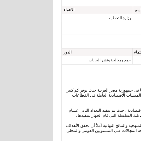
سم
الانتماء
وزارة التخطيط
نتماء
الدور
جمع ومعالجة ونشر البيانات
تها فى جمهورية مصر العربية حيث يوفر كم كبير
المنشآت الاقتصادية العاملة فى القطاعات
1991/19 تــلاه العديد من التعدادات الاقتصادية ، حيث تم تنفيذ التعداد الثانى عـــام
جية والنتائج النهائية آملاً أن تحقق الأهداف
ة المجالات على المستويين القومى والمحلى