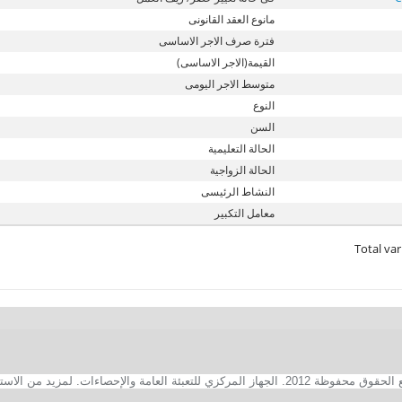
مانوع العقد القانونى
فترة صرف الاجر الاساسى
القيمة(الاجر الاساسى)
متوسط الاجر اليومى
النوع
السن
الحالة التعليمية
الحالة الزواجية
النشاط الرئيسى
معامل التكبير
Total var
2. الجهاز المركزي للتعبئة العامة والإحصاءات. لمزيد من الاستفسارات الفنية بخصوص الصفحة الالكترونية