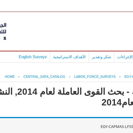
لإجراءات
شكر وتقدير
الأهداف الاستراتيجية
English Surveys
HOME
›
CENTRAL_DATA_CATALOG
›
LABOR_FORCE_SURVEYS
›
EGY-
جمهورية مصر ال
201
EGY-CAPMAS-LFSS