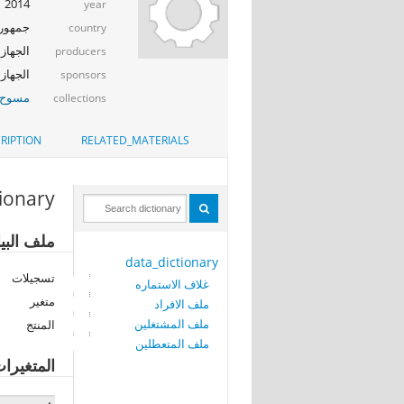
2014
year
جمهوري
country
الجهاز 
producers
الجهاز ا
sponsors
مسوح ا
collections
RIPTION
RELATED_MATERIALS
tionary
ملف البي
data_dictionary
تسجيلات
غلاف الاستماره
متغير
ملف الافراد
ملف المشتغلين
المنتج
ملف المتعطلين
المتغيرا