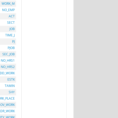
WORK_M
NO_EMP
ACT
SECT
JOB
TIME_J
PJ
PJOB
SEC_JOB
NO_HRS1
NO_HRS2
DD_WORK
ESTK
TAMIN
SHY
RK_PLACE
GOV_WORK
ADR_WORK
ITY_WORK