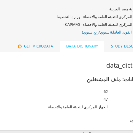
ة مصر العربية
المركزي للتعبئة العامة والاحصاء - وزارة التخطيط
لمركزى للتعبئه العامه والاحصاء - CAPMAS -
لقوى العاملة(سنوي/ربع سنوي)
GET_MICRODATA
DATA_DICTIONARY
STUDY_DESC
data_dic
انات: ملف المشتغلين
62
47
الجهاز المركزي للتعبئة العامة والاحصاء
ت