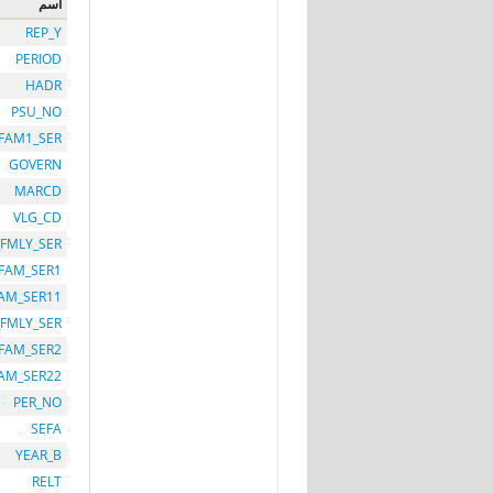
اسم
REP_Y
PERIOD
HADR
PSU_NO
FAM1_SER
GOVERN
MARCD
VLG_CD
_FMLY_SER
FAM_SER1
AM_SER11
FMLY_SER
FAM_SER2
AM_SER22
PER_NO
SEFA
YEAR_B
RELT