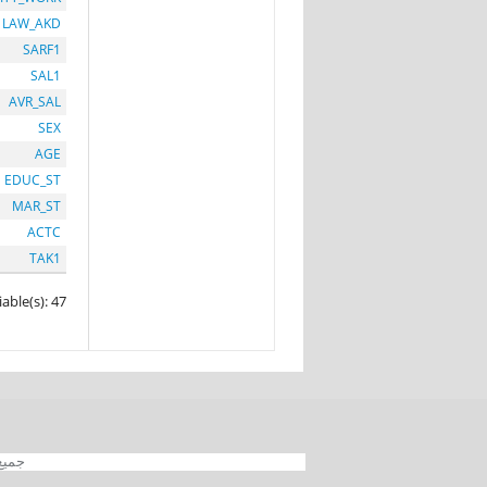
LAW_AKD
SARF1
SAL1
AVR_SAL
SEX
AGE
EDUC_ST
MAR_ST
ACTC
TAK1
iable(s): 47
جميع الحقوق محفوظة 012