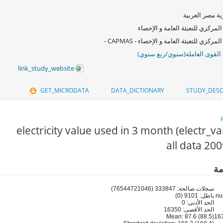
ة مصر العربية
المركزي للتعبئة العامة و الإحصاء
الجهاز المركزي للتعبئة العامة و الإحصاء - 
القوى العاملة(سنوي/ربع سنوي
link_study_website
GET_MICRODATA
DATA_DICTIONARY
STUDY_DESC
electricity value used in 3 month (electr_v
مة
سجلات صالحة: 333847 (76544721046)
باطل: 9101 (0)
الحد الأدنى: 0
الحد الأقصى: 16350
Mean: 87.6 (88.5)