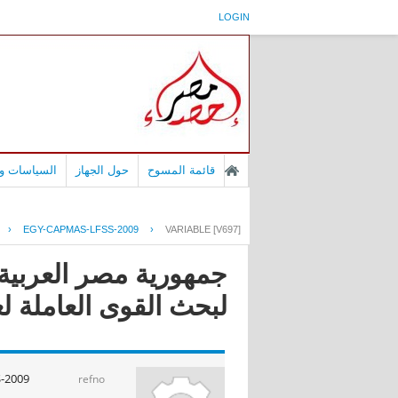
LOGIN
قائمة المسوح
حول الجهاز
السياسات وا
›
EGY-CAPMAS-LFSS-2009
›
VARIABLE [V697]
لبحث القوى العاملة لعام 
-2009
refno