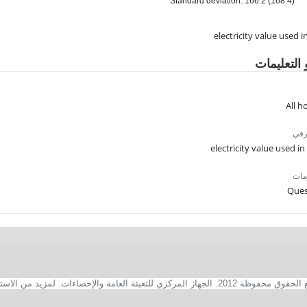
Standard deviation: 166.2 (168.4)
electricity value used 
 التعليمات
All 
رفي
electricity value used i
مات
Ques
2. الجهاز المركزي للتعبئة العامة والإحصاءات. لمزيد من الاستفسارات الفنية بخصوص الصفحة الالكترونية