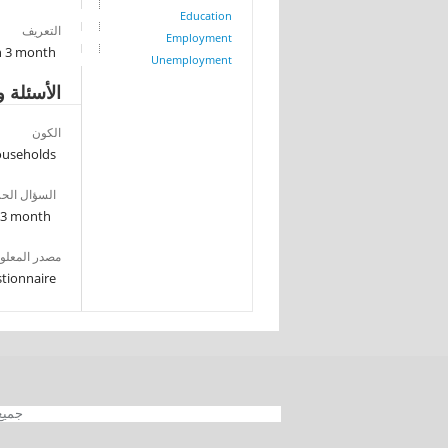
Education
التعريف
Employment
in 3 month
Unemployment
الأسئلة و
الكون
households
السؤال الح
n 3 month
مصدر المعلو
tionnaire
جميع الحقوق محفوظة 012