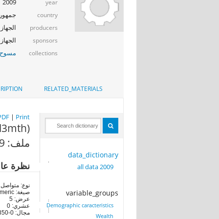
2009
year
جمهوري
country
الجهاز 
producers
CAPMAS -
sponsors
مسوح )
collections
RIPTION
RELATED_MATERIALS
PDF
|
Print
al3mth)
ملف: all data 2009
data_dictionary
نظرة عا
all data 2009
نوع: متواصل
variable_groups
صيغة: numeric
عرض: 5
Demographic caracteristics
عشري: 0
مجال: 0-16350
Wealth