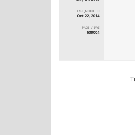
LAST_MODIFIED
Oct 22, 2014
PAGE_VIEWS
639004
T