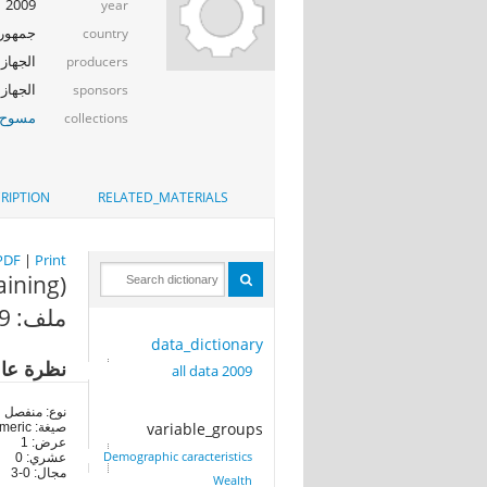
2009
year
جمهوري
country
الجهاز 
producers
الجهاز ا
sponsors
مسوح ا
collections
RIPTION
RELATED_MATERIALS
PDF
|
Print
aining)
ملف: all data 2009
data_dictionary
نظرة عا
all data 2009
نوع: منفصل
variable_groups
صيغة: numeric
عرض: 1
Demographic caracteristics
عشري: 0
مجال: 0-3
Wealth