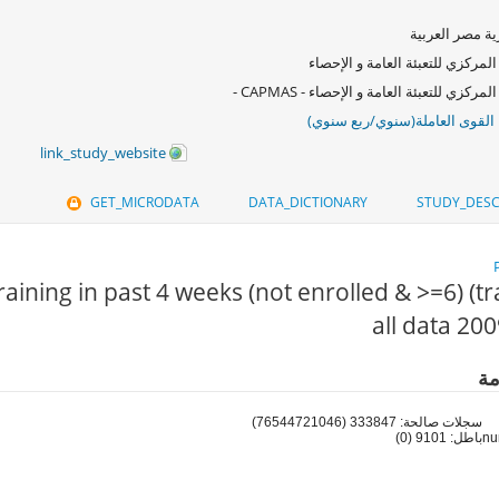
ة مصر العربية
المركزي للتعبئة العامة و الإحصاء
لمركزي للتعبئة العامة و الإحصاء - CAPMAS -
لقوى العاملة(سنوي/ربع سنوي)
link_study_website
GET_MICRODATA
DATA_DICTIONARY
STUDY_DESC
raining in past 4 weeks (not enrolled & >=6) (tr
مة
سجلات صالحة: 333847 (76544721046)
باطل: 9101 (0)