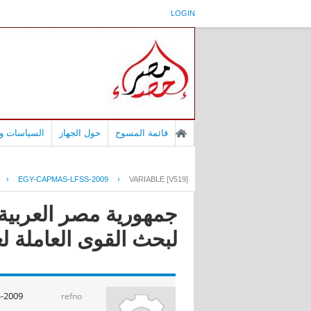
LOGIN
قائمة المسوح
حول الجهاز
السياسات وا
›
EGY-CAPMAS-LFSS-2009
›
VARIABLE [V519]
لبحث القوى العاملة لعام 
-2009
refno