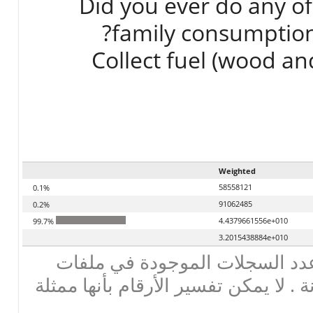
Did you ever do any of 
family consumption
Weighted
58558121
0.1%
91062485
0.2%
4.4379661556e+010
99.7%
3.2015438884e+010
دد السجلات الموجودة في ملفات
ة . لا يمكن تفسير الأرقام بأنها ممثلة