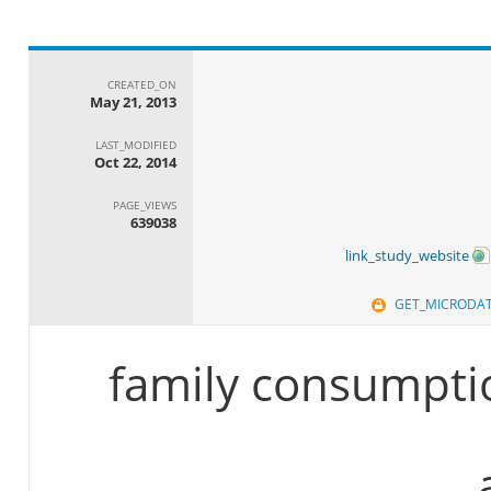
CREATED_ON
May 21, 2013
LAST_MODIFIED
Oct 22, 2014
PAGE_VIEWS
639038
link_study_website
GET_MICRODA
family consumptio