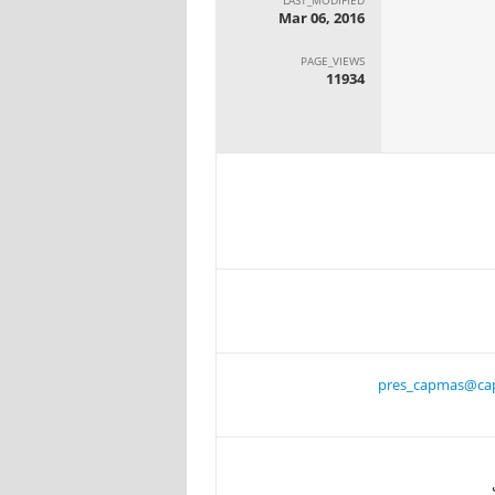
Mar 06, 2016
PAGE_VIEWS
11934
pres_capmas@ca