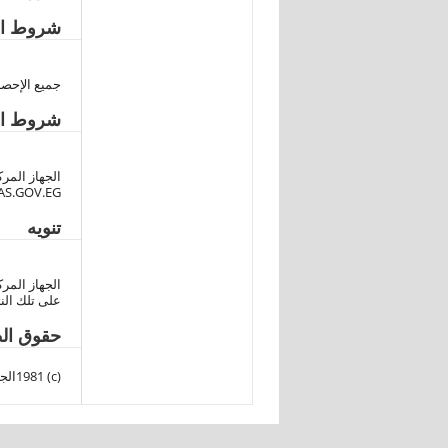
شروط الن
جميع الإحصاءات 
شروط ال
الجهاز المرك
S.GOV.EG
تنويه
الجهاز المرك
على تلك النت
حقوق الط
(c) 1981الجهاز المركزي للتعبئة العامة و الإحصاء