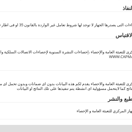
فاذ
التى يصدرها الجهاز لا توجد لها شروط تعامل غير الواردة بالقانون 35 او فى اطار قانون 35
اقتباس
زى للتعبئة العامة والإحصاء ،إحصاءات النشرة السنوية لإحصاءات الاتصالات السلكية واللاس
WWW.CAPMA
زى للتعبئة العامة والاحصاء يقدم لكم هذه البيانات بدون اى ضمانات وبدون تحمل اى مسؤ
ائج كما لايتحمل مسؤولية اى انشطة يتم تنفيذها على تلك النتائج او البيانات
بع والنشر