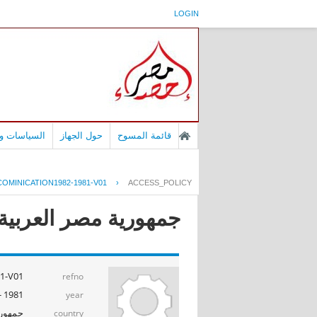
LOGIN
قائمة المسوح
حول الجهاز
السياسات وا
OMINICATION1982-1981-V01
›
ACCESS_POLICY
جمهورية مصر العربية -
1-V01
refno
1981 - 1982
year
جمهوري
country