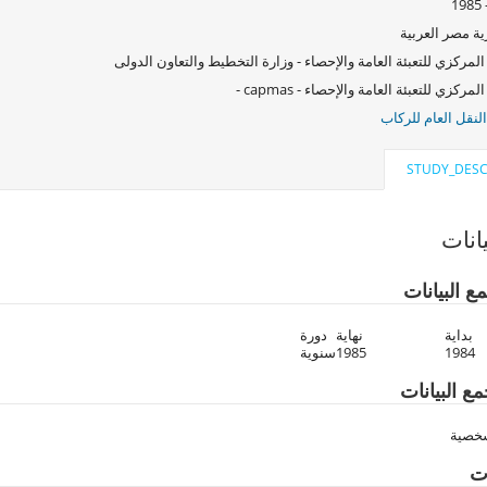
ة مصر العربية
المركزي للتعبئة العامة والإحصاء - وزارة التخطيط والتعاون الدولى
لمركزي للتعبئة العامة والإحصاء - capmas -
لنقل العام للركاب
STUDY_DESC
انات
ع البيانات
بداية
نهاية
دورة
1984
1985
سنوية
ع البيانات
شخصية
ات