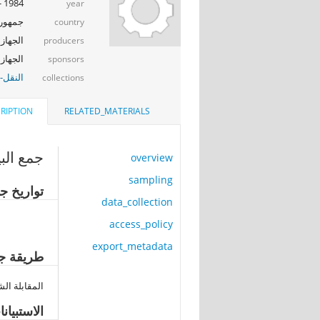
1984 - 1985
year
جمهوري
country
الجهاز 
producers
الجهاز ا
sponsors
النقل-ا
collections
RIPTION
RELATED_MATERIALS
جمع البي
overview
sampling
تواريخ جم
data_collection
access_policy
export_metadata
طريقة جم
المقابلة ال
الاستبيان