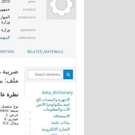
2010
year
جمهوري
country
الجهاز 
producers
وزارة ا
وزارة الإت
sponsors
المؤشر
collections
RIPTION
RELATED_MATERIALS
ضريبة مصاريف ت
ملف: بيانا
data_dictionary
نظرة عا
الاجهزة والمعدات الخ
اصة بتكنولوجيا الاتص
نوع: منفصل
الات والمعلومات
صيغة: numeric
عرض: 1
الاستضافة
عشري: 0
بيانات عامة
مجال: 0-0
التجارة الالكترونية