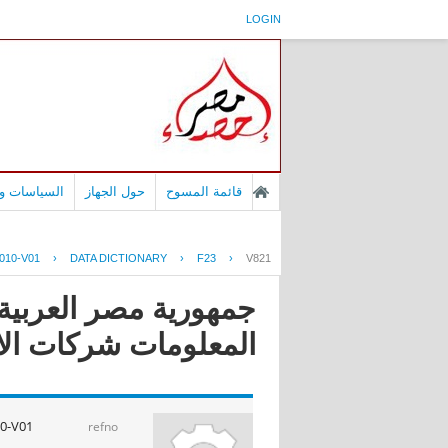
LOGIN
قائمة المسوح
حول الجهاز
السياسات وا
010-V01
›
DATA DICTIONARY
›
F23
›
V821
جمهورية مصر العربية 
المعلومات شركات الانترنت ا
0-V01
refno