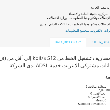
ة مصر العربية
المركزى للتعبئة العامة والاحصاء
لإتصالات وتكنولوجيا المعلومات - وزارة الاتصالات
صالات وتكنولوجيا المعلومات - MCIT - الدعم المادى
ات الالكترونية لمجتمع المعلومات
DATA_DICTIONARY
STUDY_DESC
شغيل الخط من 512 kbit/s إلى أقل من 1Mbps (q33_a)
ت مشتركى الانترنت خدمة ADSL لدى الشركة
مة
سجلات صالحة: 6
باطل: 0
الحد الأدنى: 0
الحد الأقصى: 0
Mean: 0
Standard deviation: 0