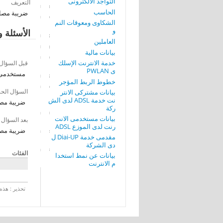
التواجد الألكترونى
التعريف
الحاسب
ضريبة مصاريف تشغيل
الشكاوى ومعوقات النم
و
الأسئلة و
العاملين
بيانات مالية
خدمة الانترنت الإسلك
قبل السؤال
ى PWLAN
مستخدمى ا
خطوط الربط المؤجر
السؤال الح
بيانات مشتركى الانتر
نت خدمة ADSL لدى الش
ضريبة مصاريف تشغ
ركة
بيانات مستخدمى الانت
بعد السؤال
رنت لدى الموزع ADSL
ضريبة مصاريف تشغ
مقدمى خدمة Diai-UP ل
دى الشركة
الفئات
بيانات عن نمط استخدا
م الانترنت
تحذير : هذه 