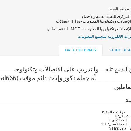
ة مصر العربية
المركزى للتعبئة العامة والاحصاء
لإتصالات وتكنولوجيا المعلومات - وزارة الاتصالات
صالات وتكنولوجيا المعلومات - MCIT - الدعم المادى
ات الالكترونية لمجتمع المعلومات
DATA_DICTIONARY
STUDY_DESC
 الذين تلقــــوا تدريب على الاتصالات وتكنولوجيـــــــــ
ـــــــــــــــــأة جملة ذكور وإناث دائم مؤقت (q6_total666)
عاملين
مة
سجلات صالحة: 6
باطل: 0
الحد الأدنى: 0
الحد الأقصى: 250
Mean: 59.7