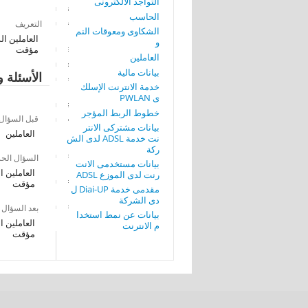
التواجد الألكترونى
الحاسب
التعريف
الشكاوى ومعوقات النم
العاملين الذ
و
مؤقت
العاملين
بيانات مالية
الأسئلة و
خدمة الانترنت الإسلك
ى PWLAN
خطوط الربط المؤجر
قبل السؤال
بيانات مشتركى الانتر
العاملين
نت خدمة ADSL لدى الش
ركة
السؤال الح
بيانات مستخدمى الانت
العاملين ال
رنت لدى الموزع ADSL
مؤقت
مقدمى خدمة Diai-UP ل
دى الشركة
بعد السؤال
بيانات عن نمط استخدا
العاملين ال
م الانترنت
مؤقت