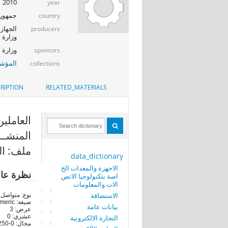
2010
year
جمهوري
country
الجهاز 
producers
وزارة ا
وزارة الإت
sponsors
المؤشر
collections
RIPTION
RELATED_MATERIALS
العاملين
المنشـــــ
ملف: ال
data_dictionary
الاجهزة والمعدات الخ
نظرة عا
اصة بتكنولوجيا الاتص
الات والمعلومات
الاستضافة
نوع: متواصل
صيغة: numeric
بيانات عامة
عرض: 3
عشري: 0
التجارة الالكترونية
مجال: 0-250