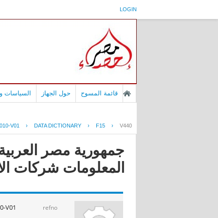
LOGIN
قائمة المسوح
حول الجهاز
السياسات وا
010-V01
›
DATA DICTIONARY
›
F15
›
V440
جمهورية مصر العربية 
المعلومات شركات الانترنت ا
0-V01
refno