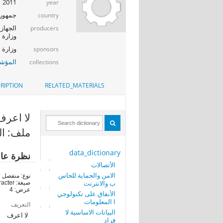
2011
year
جمهوري
country
الجهاز 
producers
وزارة ا
وزارة الإت
sponsors
المؤشر
collections
RIPTION
RELATED_MATERIALS
لا اعرف (_notuse4
ملف: ا
data_dictionary
نظرة عا
الأتصالات
الامن والحماية للحاس
نوع: منفصل
ب والانترنت
صيغة: character
عرض: 4
الأنفاق على تكنولوجي
ا المعلومات
التعريف
البيانات الاساسية لا
لا اعرف
فراد