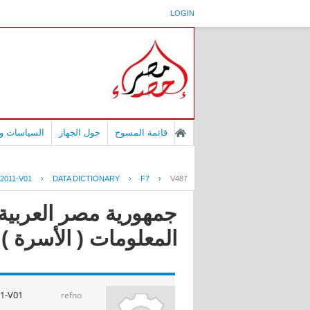
LOGIN
قائمة المسوح
حول الجهاز
السياسات وا
2011-V01
›
DATA DICTIONARY
›
F7
›
V487
جمهورية مصر العربية 
المعلومات ( الأسرة ) 2011
1-V01
refno