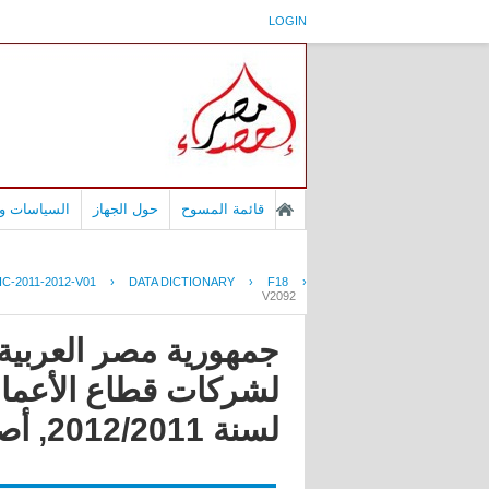
LOGIN
قائمة المسوح
حول الجهاز
السياسات وا
C-2011-2012-V01
›
DATA DICTIONARY
›
F18
›
V2092
جمهورية مصر العربية 
لشركات قطاع الأعمال 
لسنة 2012/2011, أصدار سنوى