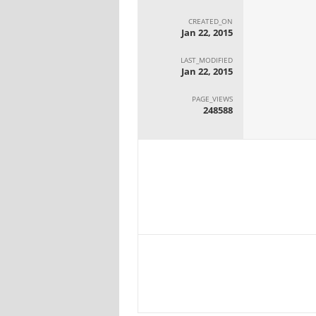
CREATED_ON
Jan 22, 2015
LAST_MODIFIED
Jan 22, 2015
PAGE_VIEWS
248588