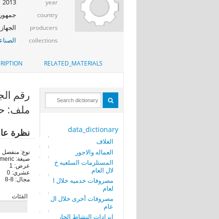
2013
year
جمهوري
country
الجهاز 
producers
الصناع
collections
RIPTION
RELATED_MATERIALS
رقم الجدول (M
ملف: حر
data_dictionary
نظرة عا
الغلاف
العماله والاجور
نوع: منفصل
صيغة: numeric
المستلزمات السلعيه خ
عرض: 1
لال العام
عشري: 0
مصروفات خدميه خلال ا
مجال: 8-8
لعام
الفئات
مصروفات أخرى خلال ال
عام
ايرادات النشاط الجار