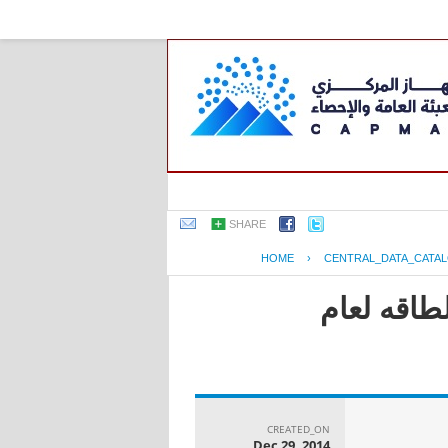
SHARE
HOME
›
CENTRAL_DATA_CATA
طاقه لعام
CREATED_ON
Dec 29, 2014