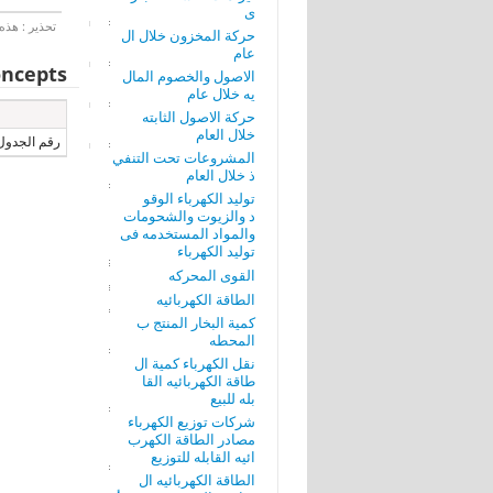
ى
تحذير : هذه 
حركة المخزون خلال ال
عام
ncepts
الاصول والخصوم المال
يه خلال عام
حركة الاصول الثابته
خلال العام
رقم الجدول
المشروعات تحت التنفي
ذ خلال العام
توليد الكهرباء الوقو
د والزيوت والشحومات
والمواد المستخدمه فى
توليد الكهرباء
القوى المحركه
الطاقة الكهربائيه
كمية البخار المنتج ب
المحطه
نقل الكهرباء كمية ال
طاقة الكهربائيه القا
بله للبيع
شركات توزيع الكهرباء
مصادر الطاقة الكهرب
ائيه القابله للتوزيع
الطاقة الكهربائيه ال