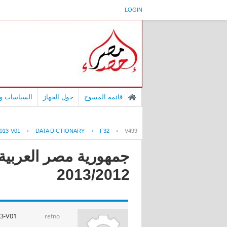
LOGIN
قائمة المسوح
حول الجهاز
السياسات وا
013-V01
›
DATA DICTIONARY
›
F32
›
V499
جمهورية مصر العربية -
2013/2012
13-V01
refno