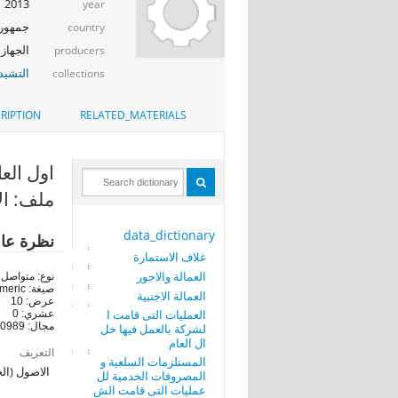
2013
year
جمهوري
country
الجهاز 
producers
التشيد_
collections
RIPTION
RELATED_MATERIALS
اول العام (E1
ملف: ال
data_dictionary
نظرة عا
غلاف الاستمارة
العمالة والاجور
نوع: متواصل
صيغة: numeric
العمالة الاجنبية
عرض: 10
العمليات التى قامت ا
عشري: 0
مجال: 140989-9588759012
لشركة بالعمل فيها خل
ال العام
التعريف
المستلزمات السلعية و
الاصول (ال
المصروفات الخدمية لل
عمليات التى قامت الش