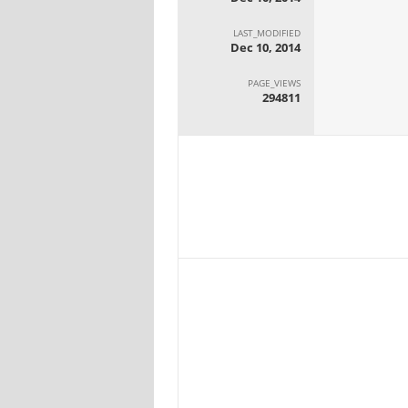
LAST_MODIFIED
Dec 10, 2014
PAGE_VIEWS
294811