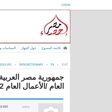
LOGIN
قائمة المسوح
حول الجهاز
السياسات وا
2013-V01
›
DATA DICTIONARY
›
F9
›
V147
جمهورية مصر العربية 
العام /الأعمال العام 2013/2012
3-V01
refno