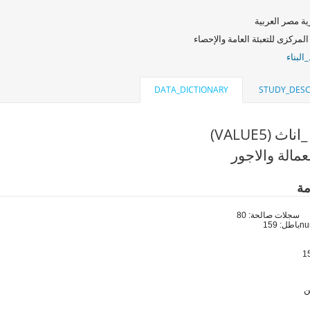
ة مصر العربية
المركزى للتعبئة العامة والإحصاء
البناء
DATA_DICTIONARY
STUDY_DESC
ث (VALUE5)
مالة والاجور
مة
سجلات صالحة: 80
باطل: 159
ن