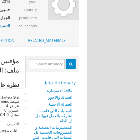
2013
year
جمهوري
country
الجهاز 
producers
التشيد_
collections
RIPTION
RELATED_MATERIALS
مؤقتين _انا
ملف: الع
data_dictionary
نظرة عا
غلاف الاستمارة
العمالة والاجور
نوع: متواصل
صيغة: numeric
العمالة الاجنبية
عرض: 4
العمليات التى قامت ا
عشري: 0
مجال: 0-1514
لشركة بالعمل فيها خل
ال العام
التعريف
المستلزمات السلعية و
اناث مؤقتي
المصروفات الخدمية لل
عمليات التى قامت الش