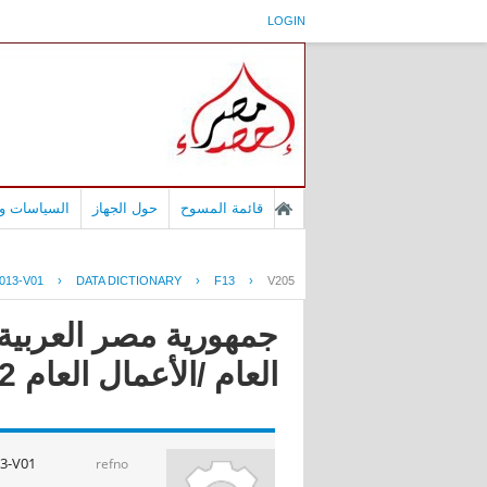
LOGIN
قائمة المسوح
حول الجهاز
السياسات وا
013-V01
›
DATA DICTIONARY
›
F13
›
V205
جمهورية مصر العربية 
العام /الأعمال العام 2013/2012
3-V01
refno