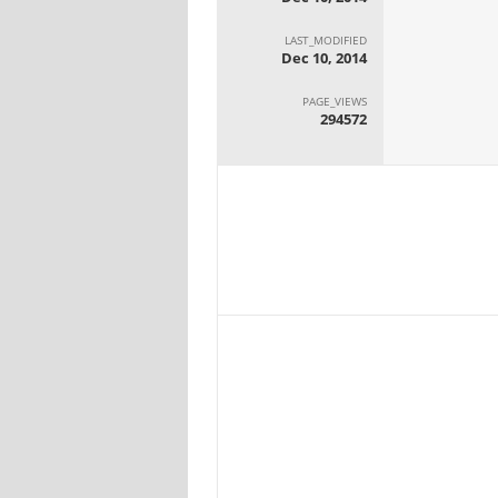
LAST_MODIFIED
Dec 10, 2014
PAGE_VIEWS
294572