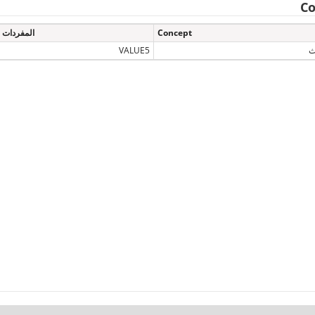
Co
Concept
المفردات
ث
VALUE5