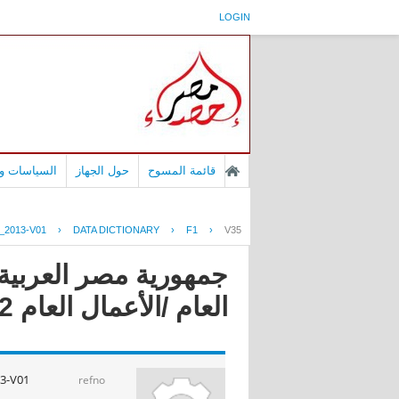
LOGIN
قائمة المسوح
حول الجهاز
السياسات وا
_2013-V01
›
DATA DICTIONARY
›
F1
›
V35
جمهورية مصر العربية 
العام /الأعمال العام 2013/2012
3-V01
refno