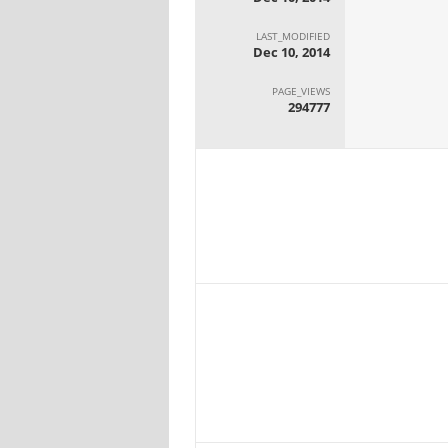
LAST_MODIFIED
Dec 10, 2014
PAGE_VIEWS
294777