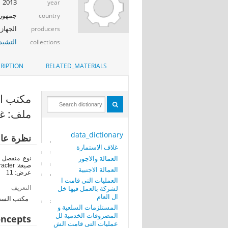
2013
year
جمهوري
country
الجهاز 
producers
التشيد_
collections
RIPTION
RELATED_MATERIALS
مكتب السجل ا
ملف: غل
data_dictionary
نظرة عا
غلاف الاستمارة
العمالة والاجور
نوع: منفصل
صيغة: character
العمالة الاجنبية
عرض: 11
العمليات التى قامت ا
التعريف
لشركة بالعمل فيها خل
ال العام
مكتب السج
المستلزمات السلعية و
المصروفات الخدمية لل
ncepts
عمليات التى قامت الش