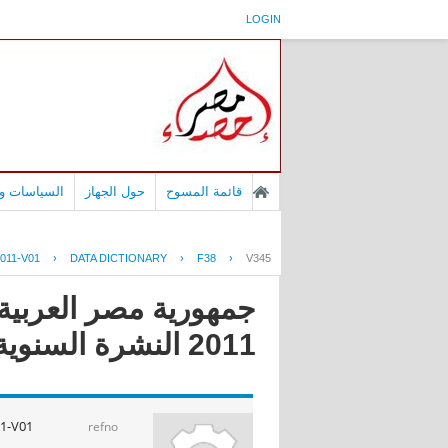
LOGIN
قائمة المسوح
حول الجهاز
السياسات وا
011-V01
›
DATA DICTIONARY
›
F38
›
V345
2011 النشرة السنوية لإحصاءات النقل الجوى عام
1-V01
refno