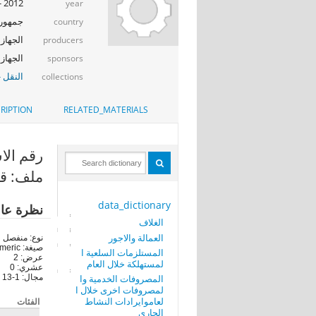
2012 - 2013
year
جمهوري
country
الجهاز ا
producers
الجهاز ا
sponsors
النقل -
collections
RIPTION
RELATED_MATERIALS
رقم الاستمار
ملف: قي
data_dictionary
نظرة عا
الغلاف
العمالة والاجور
نوع: منفصل
صيغة: numeric
المستلزمات السلعية ا
عرض: 2
لمستهلكة خلال العام
عشري: 0
المصروفات الخدمية وا
مجال: 1-13
لمصروفات اخرى خلال ا
لعاموايرادات النشاط
الفئات
الجارى