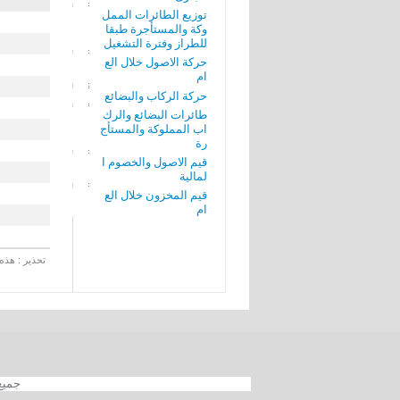
توزيع الطائرات الممل
وكة والمستأجرة طبقا
للطراز وفترة التشغيل
حركة الاصول خلال الع
ام
حركة الركاب والبضائع
طائرات البضائع والرك
اب المملوكة والمستأج
رة
قيم الاصول والخصوم ا
لمالية
قيم المخزون خلال الع
ام
تحذير : هذه 
جميع الحقوق محفوظة 012