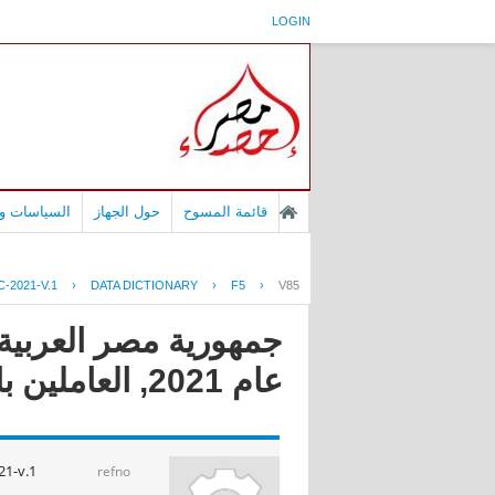
LOGIN
قائمة المسوح
حول الجهاز
السياسات وا
-2021-V.1
›
DATA DICTIONARY
›
F5
›
V85
جمهورية مصر العربية -
عام 2021, العاملين بالحكومه
1-v.1
refno