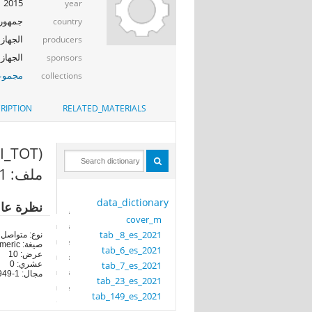
2015
year
جمهوري
country
الجهاز 
producers
الجهاز ا
sponsors
مجموعة
collections
RIPTION
RELATED_MATERIALS
(FRI_TOT)
ملف: tab_23_es_2021
data_dictionary
نظرة عا
cover_m
tab _8_es_2021
نوع: متواصل
صيغة: numeric
tab_6_es_2021
عرض: 10
tab_7_es_2021
عشري: 0
مجال: 1-5949
tab_23_es_2021
tab_149_es_2021