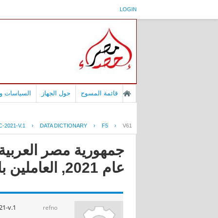
LOGIN
قائمة المسوح
حول الجهاز
السياسات وا
-2021-V.1
›
DATA DICTIONARY
›
F5
›
V61
جمهورية مصر العربية -
عام 2021, العاملين بالحكومه
1-v.1
refno