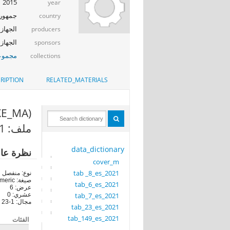
2015
year
جمهوري
country
الجهاز 
producers
الجهاز ا
sponsors
مجموعة
collections
RIPTION
RELATED_MATERIALS
(EXE_MA)
ملف: tab_23_es_2021
data_dictionary
نظرة عا
cover_m
tab _8_es_2021
نوع: منفصل
صيغة: numeric
tab_6_es_2021
عرض: 6
tab_7_es_2021
عشري: 0
مجال: 1-23
tab_23_es_2021
tab_149_es_2021
الفئات