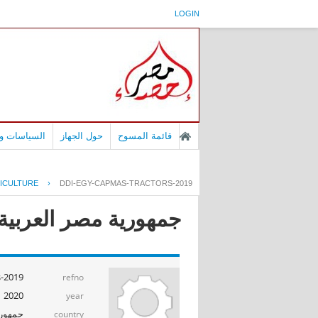
LOGIN
قائمة المسوح
حول الجهاز
السياسات وا
ICULTURE
›
DDI-EGY-CAPMAS-TRACTORS-2019
جمهورية مصر العربية - 
s-2019
refno
2020
year
جمهوري
country