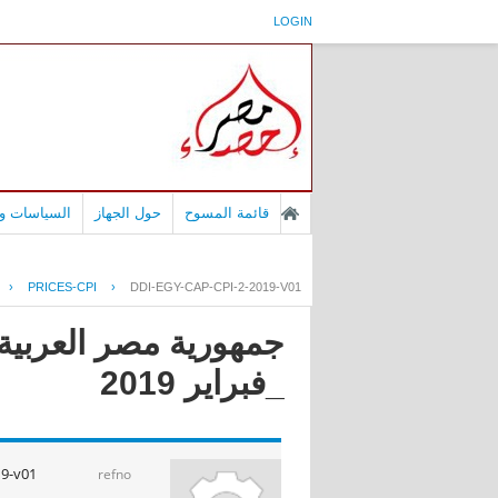
LOGIN
قائمة المسوح
حول الجهاز
السياسات وا
›
PRICES-CPI
›
DDI-EGY-CAP-CPI-2-2019-V01
جمهورية مصر العربية 
_فبراير 2019
19-v01
refno