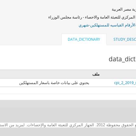
ة مصر العربية
المركزي للتعبئة العامة والاحصاء - رئاسة مجلس الوزراء
الأرقام القياسيه للمستهلكين-شهري
DATA_DICTIONARY
STUDY_DESC
data_dic
ملف
cpi_2_2019
يحتوي على بيانات خاصة باسعار المستهلكين
2. الجهاز المركزي للتعبئة العامة والإحصاءات. لمزيد من الاستفسارات الفنية بخصوص الصفحة الالكترونية