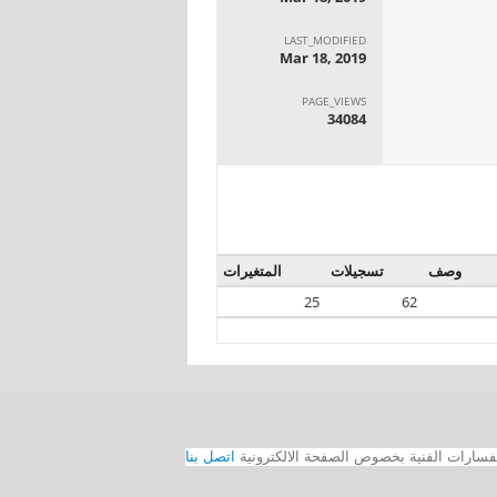
LAST_MODIFIED
Mar 18, 2019
PAGE_VIEWS
34084
وصف
تسجيلات
المتغيرات
25
62
اتصل بنا