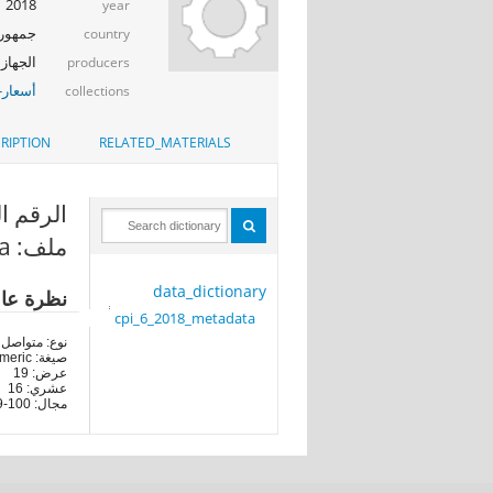
2018
year
جمهوري
country
الجهاز 
producers
أسعار-
collections
RIPTION
RELATED_MATERIALS
الرقم ال
ملف: cpi_6_2018_metadata
data_dictionary
نظرة عا
cpi_6_2018_metadata
نوع: متواصل
صيغة: numeric
عرض: 19
عشري: 16
مجال: 100-269.047619047619