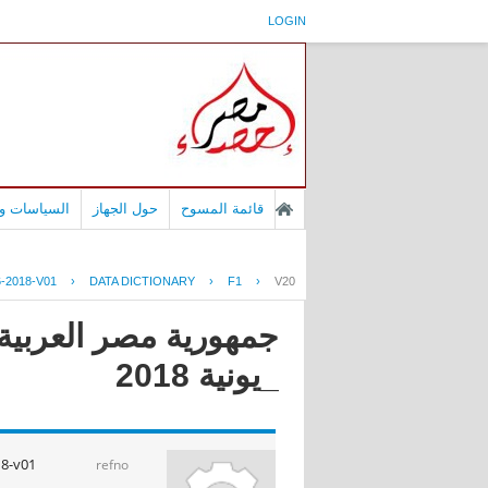
LOGIN
قائمة المسوح
حول الجهاز
السياسات وا
-2018-V01
›
DATA DICTIONARY
›
F1
›
V20
جمهورية مصر العربية 
_يونية 2018
18-v01
refno