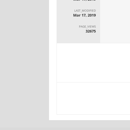
LAST_MODIFIED
Mar 17, 2019
PAGE_VIEWS
32675