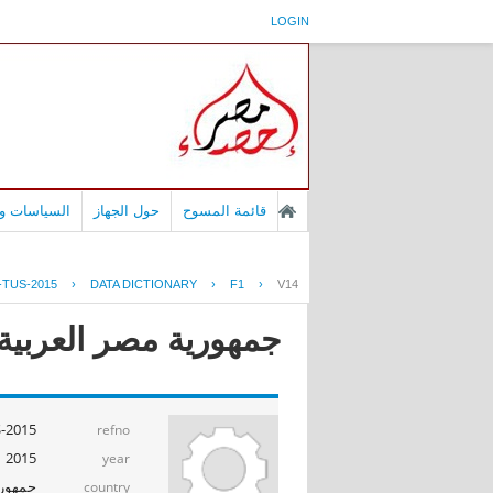
LOGIN
قائمة المسوح
حول الجهاز
السياسات وا
TUS-2015
›
DATA DICTIONARY
›
F1
›
V14
جمهورية مصر العربية -
-2015
refno
2015
year
جمهوري
country