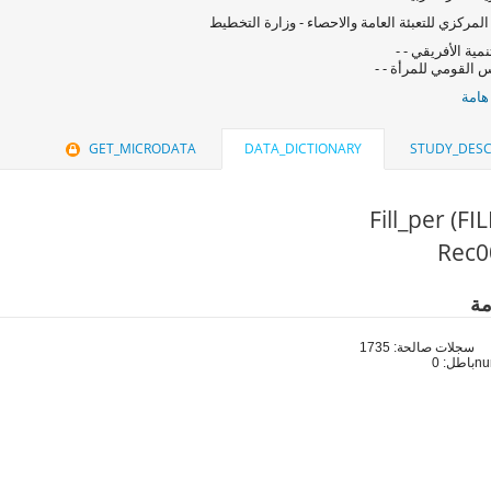
المركزي للتعبئة العامة والاحصاء - وزارة التخطيط
نمية الأفريقي - -
 القومي للمرأة - -
هامة
GET_MICRODATA
DATA_DICTIONARY
STUDY_DESC
Fill_per (FI
مة
سجلات صالحة: 1735
باطل: 0