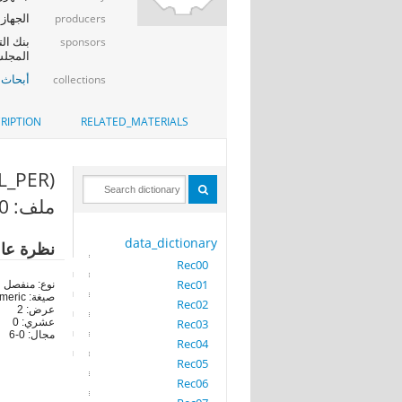
الجهاز 
producers
بنك الت
sponsors
المجلس
أبحاث 
collections
RIPTION
RELATED_MATERIALS
LL_PER)
ملف: Rec00
data_dictionary
نظرة عا
Rec00
Rec01
نوع: منفصل
صيغة: numeric
Rec02
عرض: 2
Rec03
عشري: 0
مجال: 0-6
Rec04
Rec05
Rec06