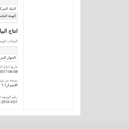
البنك المر
الهيئة العامة
انتاج الب
البيانات ال
الجهاز المرك
تاريخ انتاج ال
2017-06-08
نسخة من وثيقةI
الاصدار1-1
رقم الوثيقة DDI
5-2016-VO1