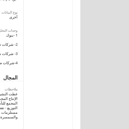
نوع البيانات
آخرى
وحدات التحلي
1 -بنوك
2- شركات تأمين
3- شركات سمسرة
4-شركات صرافة
المجال
ملاحظات
غطت النشرة 
الإنتاج المج
المجمع للتأم
التوزيع - ت
مستلزمات ال
والسمسرة وع