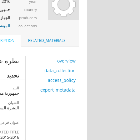
2016
year
جمهوري
country
الجهاز 
producers
المؤشر
collections
RIPTION
RELATED_MATERIALS
نظرة عا
overview
data_collection
تحديد
access_policy
البلد
export_metadata
جمهورية مصر
العنوان
النشرة السنو
عنوان فرعي
ATED TITLE
e 2015-2016