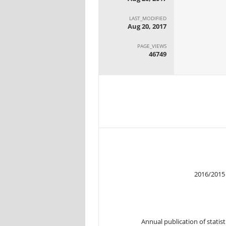
LAST_MODIFIED
Aug 20, 2017
PAGE_VIEWS
46749
Annual publication of statis