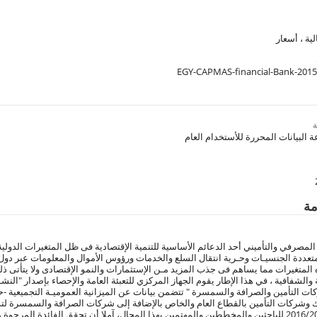
ية ، أسعار
EGY-CAPMAS-financial-Bank-201
مة
 المصرفي والتأميني أحد الدعائم الأساسية للتنمية الإقتصادية فى ظل المتغيرات الدولية 
ددة الجنسيـات وحـرية انتقال السلع والخدمات ورؤوس الأموال والمعلومات عبر دول العا
 المتغيرات مما يساهم فى جذب المزيد مـن الإستثمارات والنمو الإقتصادى ولا يتأتى ذلك
والشفافية ، في هذا الإطار يقوم الجهاز المركزي للتعبئة العامة والإحصاء بإصدار "الن
ات التأمين والصرافة والسمسرة " تتضمن بيانات عن الميزانية العموميـة التجميعية -
وك وشركات التأمين بالقطاع العام والخاص بالإضافة إلى شركات الصرافة والسمسرة لتداو