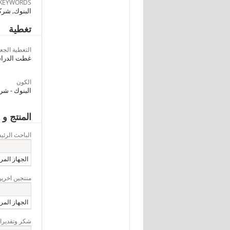
KEYWORDS
البنوك, شر
تغطية
التغطية الجغر
غطت الدراسة جميع محافظات ا
الكون
البنوك - شر
المنتج و 
الباحث الرئ
الجهاز المرك
منتجين اخرين
الجهاز المرك
شكر وتقديرا