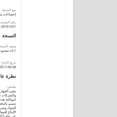
نوع المسح
إحصاءات مال
رقم المعرف
5-2016-VO1
النسخة
وصف النسخة
v2.1 مجموعة البيانات المحررة للأستخدام العام
تاريخ الانتاج
2017-06-08
نظرة عا
ملخص
يعتبر الجهاز
والشركات متع
لمواكبة هذه
تتسم بالدقة 
للبنوك وشرك
الإنتاج للبن
عن عام 2016/2015 للباحثين والمخططين والمهتمين بهذا المجال، آملا أن تحقق الفائدة المرجوة منها .