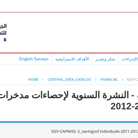
لإجراءات
شكر وتقدير
الأهداف الاستراتيجية
English Surveys
HOME
›
CENTRAL_DATA_CATALOG
›
FINANCIAL
›
EGY-C
- النشرة السنوية لإحصاءات مدخرات ا
EGY-CAPMAS- S_savingsof individuals-2011-20