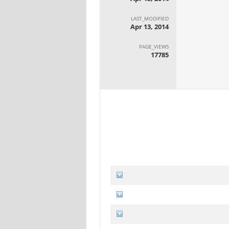
LAST_MODIFIED
Apr 13, 2014
PAGE_VIEWS
17785