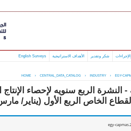
لإجراءات
شكر وتقدير
الأهداف الاستراتيجية
English Surveys
HOME
›
CENTRAL_DATA_CATALOG
›
INDUSTRY
›
EGY-CAPM
- النشرة الربع سنويه لإحصاء الإنتاج
قطاع الخاص الربع الأول (يناير/ مارس)016
egy-capmas.