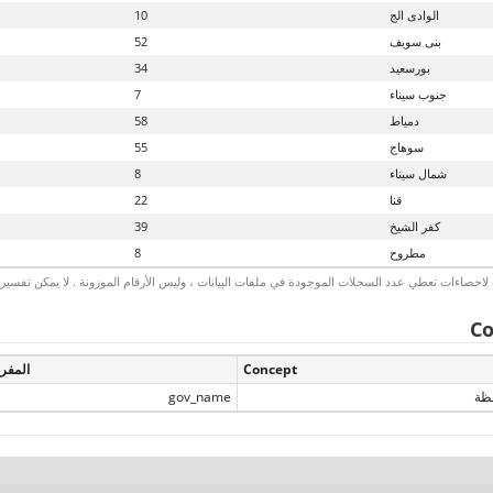
الوادى الج
10
بنى سويف
52
بورسعيد
34
جنوب سيناء
7
دمياط
58
سوهاج
55
شمال سيناء
8
قنا
22
كفر الشيخ
39
مطروح
8
لاحصاءات تعطي عدد السجلات الموجودة في ملفات البيانات ، وليس الأرقام الموزونة . لا يمكن تفسير الأ
Co
Concept
المفر
ظة
gov_name