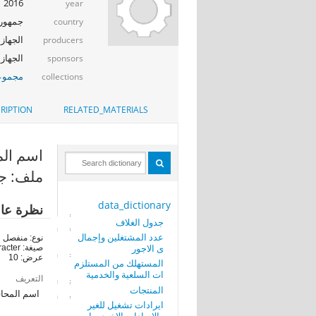
2016
year
جمهوري
country
الجهاز 
producers
الجهاز ا
sponsors
مجموعة
collections
RIPTION
RELATED_MATERIALS
اسم المحافظ
ملف: جد
data_dictionary
نظرة عا
جدول الغلاف
عدد المشتغلين وإجمال
نوع: منفصل
ى الاجور
صيغة: character
عرض: 10
المستهلك من المستلزم
ات السلعية والخدمية
التعريف
المنتجات
اسم المحا
ايرادات تشغيل للغير