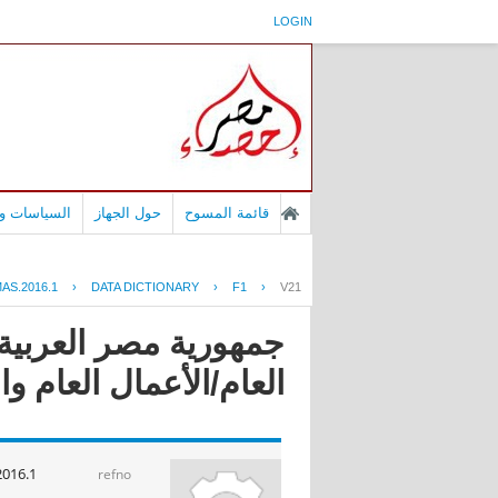
LOGIN
قائمة المسوح
حول الجهاز
السياسات وا
AS.2016.1
›
DATA DICTIONARY
›
F1
›
V21
جمهورية مصر العربية 
العام/الأعمال العام وال
2016.1
refno