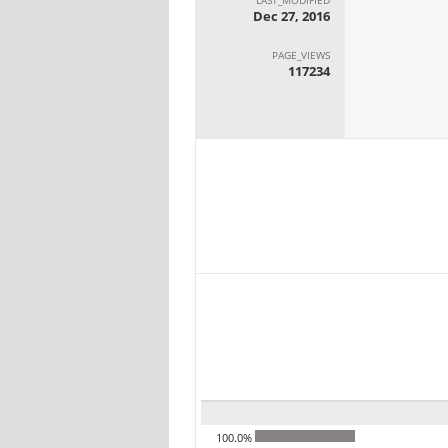
Dec 27, 2016
PAGE_VIEWS
117234
100.0%