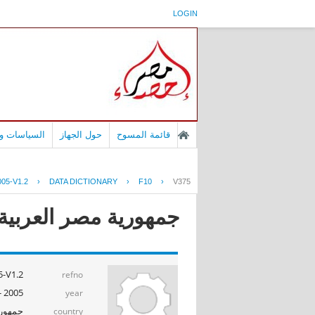
LOGIN
قائمة المسوح
حول الجهاز
السياسات وا
05-V1.2
›
DATA DICTIONARY
›
F10
›
V375
جمهورية مصر العربية -
-V1.2
refno
2005 - 2006
year
جمهوري
country