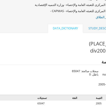
المركزى للتعبئه العامة والإحصاء - وزارة التنميه الإقتصادية
لمركزى للتعبئه العامة والإحصاء - CAPMAS -
_الطلاق
DATA_DICTIONARY
STUDY_DESC
مة
سجلات صالحة: 65047
باطل: 0
القيمة
الفئة
تسجيلات
65047
2005