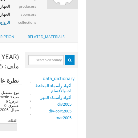
الجهاز 
producers
الجهاز ا
sponsors
الزواج
collections
RIPTION
RELATED_MATERIALS
(PLACE_YEAR)
ملف: div2005
data_dictionary
نظرة عا
أكواد وأسماء المحافظ
ات والأقسام
نوع: منفصل
أكواد وأسماء المهن
صيغة: numeric
عرض: 6
div2005
عشري: 0
مجال: 2005-2005
div-cort2005
mar2005
الفئات