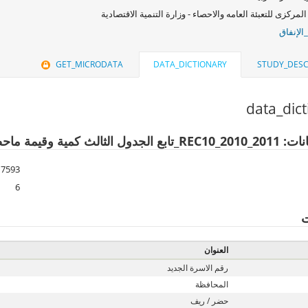
المركزى للتعبئة العامه والاحصاء - وزارة التنمية الاقتصادية
الإنفاق
GET_MICRODATA
DATA_DICTIONARY
STUDY_DESC
data_dic
مة ماحصلت عليه الاسرة من اغطية القدم
7593
6
ت
العنوان
رقم الاسرة الجديد
المحافظة
حضر / ريف