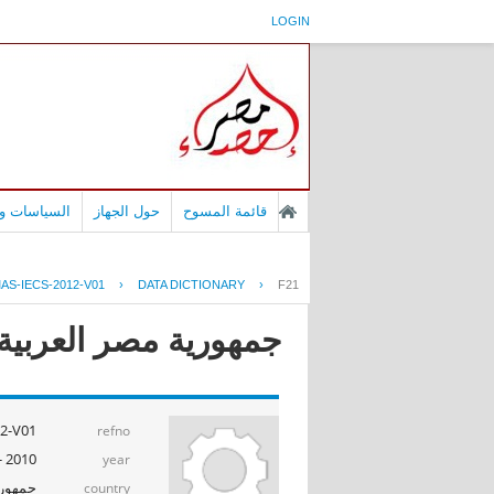
LOGIN
قائمة المسوح
حول الجهاز
السياسات وا
AS-IECS-2012-V01
›
DATA DICTIONARY
›
F21
جمهورية مصر العربية - بح
2-V01
refno
2010 - 2011
year
جمهوري
country