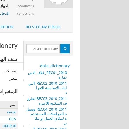
الجهاز 
producers
الدخل_
collections
RIPTION
RELATED_MATERIALS
tionary
ملف البيانات: REC10_2010_2011_تابع الجدول الثالث كمية وقي
data_dictionary
تسجيلات
REC01_2010_غلاف الاس
تمارة
متغير
REC02_2010_2011_البي
انات الاساسية للأفرا
المتغيرا
د
REC03_2010_2011الظرو
ف السكنية للأسرة
اسم
REC04_2010_2011_وسيل
serial
ة المواصلات المستخدم
ة لمكان العمل او مكا
GOV
ن
URBRUR