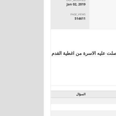
Jan 02, 2019
PAGE_VIEWS
514611
السؤال