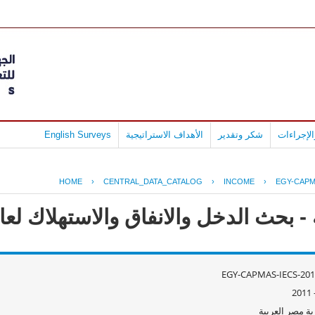
لإجراءات
شكر وتقدير
الأهداف الاستراتيجية
English Surveys
HOME
›
CENTRAL_DATA_CATALOG
›
INCOME
›
EGY-CAPM
ث الدخل والانفاق والاستهلاك لعام 10/2011
EGY-CAPMAS-IECS-201
ة مصر العربية