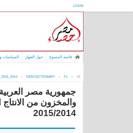
LOGIN
قائمة المسوح
حول الجهاز
السياسات وا
2015_2014
›
DATA DICTIONARY
›
F1
›
V1
جمهورية مصر العربية -
والمخزون من الانتاج ا
2015/2014