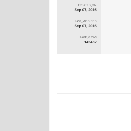
CREATED_ON
Sep 07, 2016
LAST_MODIFIED
Sep 07, 2016
PAGE_VIEWS
145432