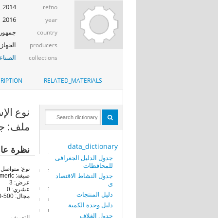
_2014
refno
2016
year
جمهوري
country
الجهاز 
producers
الصناع
collections
RIPTION
RELATED_MATERIALS
نوع الإستمارة
ملف: جد
data_dictionary
نظرة عا
جدول الدليل الجغرافى
للمحافظات
نوع: متواصل
جدول النشاط الاقتصاد
صيغة: numeric
ى
عرض: 3
عشري: 0
دليل المنتجات
مجال: 500-500
دليل وحدة الكمية
جدول الغلاف
التعريف