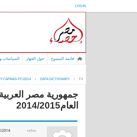
LOGIN
قائمة المسوح
حول الجهاز
السياسات وا
Y-CAPMAS-PCI2014
›
DATA DICTIONARY
›
F4
جمهورية مصر العربية 
العام2014/2015
I2014
refno