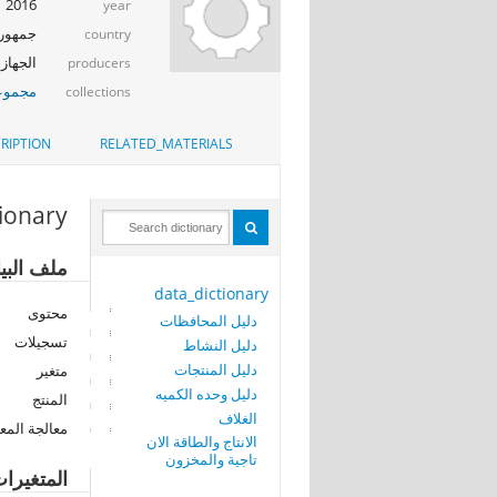
2016
year
جمهوري
country
الجهاز 
producers
مجموعة
collections
RIPTION
RELATED_MATERIALS
tionary
ملف البيا
data_dictionary
محتوى
دليل المحافظات
تسجيلات
دليل النشاط
دليل المنتجات
متغير
دليل وحده الكميه
المنتج
الغلاف
معالجة المع
الانتاج والطاقة الان
تاجية والمخزون
المتغيرا