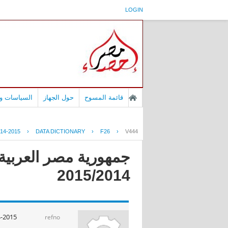
LOGIN
قائمة المسوح
حول الجهاز
السياسات وا
14-2015
›
DATA DICTIONARY
›
F26
›
V444
جمهورية مصر العربية -
2015/2014
-2015
refno