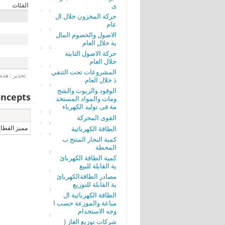
ى
الفئات
حركة المخزون خلال ال
عام
الاصول والخصوم المال
ية خلال العام
حركة الاصول الثابتة
خلال العام
المشروعات تحت التنفي
تحذير : هذه 
ذ خلال العام
الوقود والزيوت والشح
ncepts
ومات والمواد المستخد
مة فى توليد الكهرباء
القوى المحركة
مميز القطا
الطاقة الكهربائية
كمية البخار المنتج ب
المحطة
كمية الطاقة الكهربائ
ية القابلة للبيع
مصادر الطاقةالكهربائ
ية القابلة للتوزيع
الطاقة الكهربائية ال
مباعة والموزعة حسب ا
وجه الاستخدام
شركات توزيع الغاز (