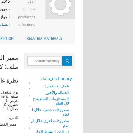
2015
year
جمهوري
country
الجهاز 
producers
الصناع
collections
RIPTION
RELATED_MATERIALS
مميز القطاع (
ملف: كم
data_dictionary
نظرة عا
غلاف الاستمارة
العمالة والأجور
نوع: منفصل
صيغة: numeric
المستلزمات السلعية خ
عرض: 1
لال العام
عشري: 0
مصروفات خدمية خلال ا
مجال: 1-1
لعام
التعريف
مصروفات اخرى خلال ال
مميز القطا
عام
ايرادات النشاط الجار