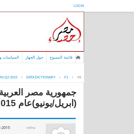
LOGIN
قائمة المسوح
حول الجهاز
السياسات وا
AS.Q2-2015
›
DATA DICTIONARY
›
F1
›
V9
جمهورية مصر العربية -
(ابريل/يونيو)عام 2015
-2015
refno