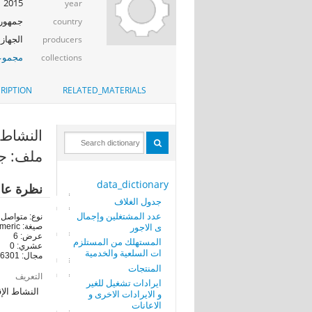
2015
year
جمهوري
country
الجهاز 
producers
مجموعة
collections
RIPTION
RELATED_MATERIALS
النشاط ال
ملف: جد
data_dictionary
نظرة عا
جدول الغلاف
عدد المشتغلين وإجمال
نوع: متواصل
ى الاجور
صيغة: numeric
عرض: 6
المستهلك من المستلزم
عشري: 0
ات السلعية والخدمية
مجال: 16301-952102
المنتجات
التعريف
ايرادات تشغيل للغير
النشاط الإ
و الايرادات الاخرى و
الاعانات