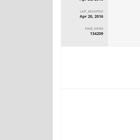
LAST_MODIFIED
Apr 20, 2016
PAGE_VIEWS
134209