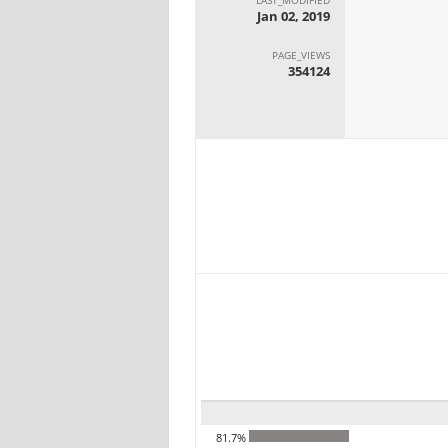
Jan 02, 2019
PAGE_VIEWS
354124
81.7%