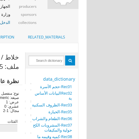
الجهاز 
producers
وزارة ا
sponsors
الدخل_
collections
RIPTION
RELATED_MATERIALS
خلاط / مفر
ملف: Rec05-الحيازة
data_dictionary
نظرة عا
Rec01-حجم الأسرة
Rec02البيانات الأساس
نوع: منفصل
ية
صيغة: numeric
عرض: 1
Rec03-الظروف السكنية
عشري: 0
مجال: 1-2
Rec05-الحيازة
Rec06-الطعام والشراب
الفئات
Rec07-المشروبات الكح
حولية والمكيفات
Rec08-كميه وقيمه ما