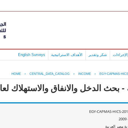
لإجراءات
شكر وتقدير
الأهداف الاستراتيجية
English Surveys
HOME
›
CENTRAL_DATA_CATALOG
›
INCOME
›
EGY-CAPMAS-HICS
ث الدخل والانفاق والاستهلاك لعام 09/2008
EGY-CAPMAS-HICS-201
ة مصر العربية