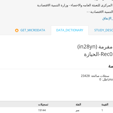
المركزى للتعبئة العامه والاحصاء - وزارة التنمية الاقتصادية
لتنمية الاقتصادية - -
الإنفاق
GET_MICRODATA
DATA_DICTIONARY
STUDY_DESC
مة (in28yn)
مة
سجلات صالحة: 23428
باطل: 0
القيمة
الفئة
تسجيلات
1
نعم
19144