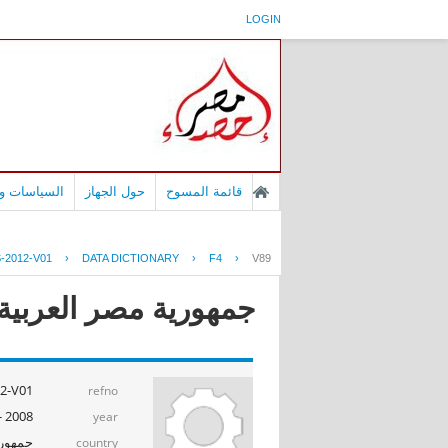
LOGIN
قائمة المسوح
حول الجهاز
السياسات وا
-2012-V01
›
DATA DICTIONARY
›
F4
›
V89
جمهورية مصر العربية - بح
2-V01
refno
2008 - 2009
year
جمهوري
country