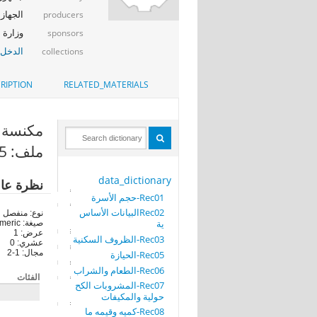
الجهاز 
producers
وزارة ا
sponsors
الدخل_
collections
RIPTION
RELATED_MATERIALS
مكنسة كهرب
ملف: Rec05-الحيازة
data_dictionary
نظرة عا
Rec01-حجم الأسرة
Rec02البيانات الأساس
نوع: منفصل
ية
صيغة: numeric
عرض: 1
Rec03-الظروف السكنية
عشري: 0
مجال: 1-2
Rec05-الحيازة
Rec06-الطعام والشراب
الفئات
Rec07-المشروبات الكح
حولية والمكيفات
Rec08-كميه وقيمه ما