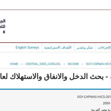
لإجراءات
شكر وتقدير
الأهداف الاستراتيجية
English Surveys
HOME
›
CENTRAL_DATA_CATALOG
›
INCOME
›
EGY-CAPMAS-HICS
ث الدخل والانفاق والاستهلاك لعام 09/2008
EGY-CAPMAS-HICS-201
ة مصر العربية