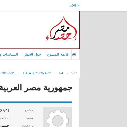
LOGIN
قائمة المسوح
حول الجهاز
السياسات وا
-2012-V01
›
DATA DICTIONARY
›
F4
›
V77
جمهورية مصر العربية - بح
2-V01
refno
2008 - 2009
year
جمهوري
country