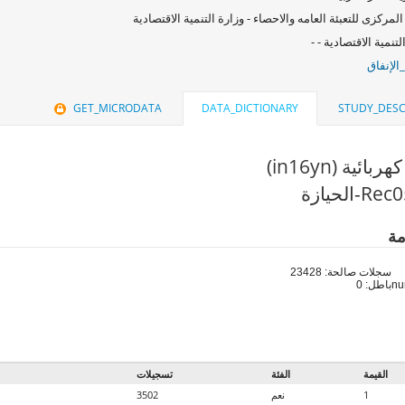
المركزى للتعبئة العامه والاحصاء - وزارة التنمية الاقتصادية
لتنمية الاقتصادية - -
الإنفاق
GET_MICRODATA
DATA_DICTIONARY
STUDY_DESC
ائية (in16yn)
مة
سجلات صالحة: 23428
باطل: 0
القيمة
الفئة
تسجيلات
1
نعم
3502