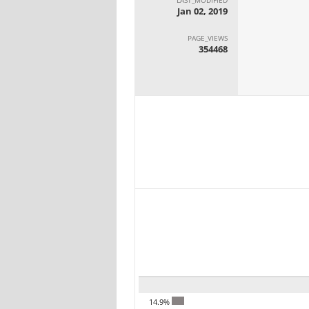
Jan 02, 2019
PAGE_VIEWS
354468
14.9%