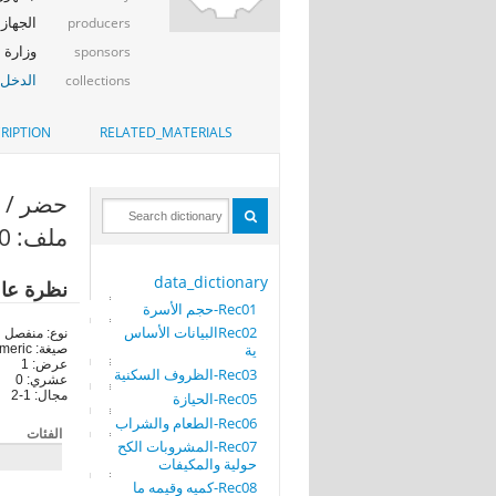
الجهاز 
producers
وزارة ا
sponsors
الدخل_
collections
RIPTION
RELATED_MATERIALS
حضر / ريف (
ملف: REC30-تابع إجمالى الإنفاق السنوى للأسرة
data_dictionary
نظرة عا
Rec01-حجم الأسرة
Rec02البيانات الأساس
نوع: منفصل
ية
صيغة: numeric
عرض: 1
Rec03-الظروف السكنية
عشري: 0
مجال: 1-2
Rec05-الحيازة
Rec06-الطعام والشراب
الفئات
Rec07-المشروبات الكح
حولية والمكيفات
Rec08-كميه وقيمه ما