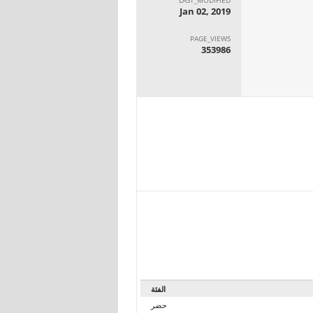
Jan 02, 2019
PAGE_VIEWS
353986
الفئة
حضر