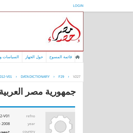
LOGIN
قائمة المسوح
حول الجهاز
السياسات وا
012-V01
›
DATA DICTIONARY
›
F29
›
V227
جمهورية مصر العربية - بح
2-V01
refno
2008 - 2009
year
جمهوري
country