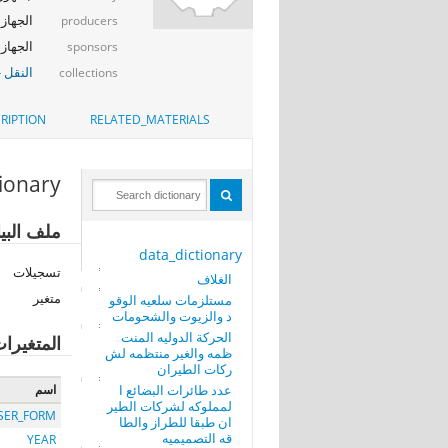
الجهاز 
producers
الجهاز المر
sponsors
النقل -
collections
RIPTION
RELATED_MATERIALS
tionary
ملف البي
data_dictionary
تسجيلات
الغلاف
متغير
مستلزمات سلعيه الوقو
د والزيوت والشحومات
الحركة الدوليه المنت
المتغيرا
ظمه والغير منتظمه لش
ركات الطيران
عدد طائرات البضائع ا
اسم
لمملوكه لشركات الطير
SER_FORM
ان طبقا للطراز والطا
قه التصميميه
YEAR