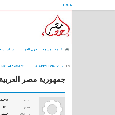
LOGIN
قائمة المسوح
حول الجهاز
السياسات وا
PMAS-AIR-2014-V01
›
DATA DICTIONARY
›
F3
جمهورية مصر العربية -
4-V01
refno
2015
year
جمهوري
country