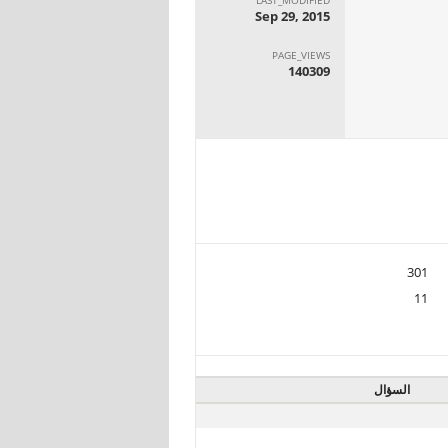
Sep 29, 2015
PAGE_VIEWS
140309
301
11
السؤال