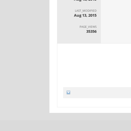
LAST_MODIFIED
Aug 13, 2015
PAGE_VIEWS
35356