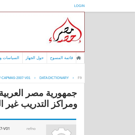
LOGIN
قائمة المسوح
حول الجهاز
السياسات وا
-CAPMAS-2007-V01
›
DATA DICTIONARY
›
F9
جمهورية مصر العربية 
ومراكز التدريب غير الخاضع
7-V01
refno