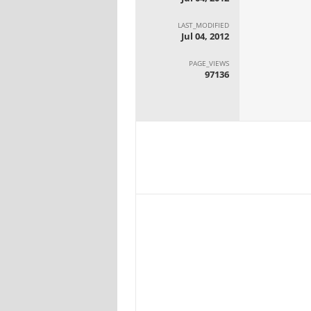
LAST_MODIFIED
Jul 04, 2012
PAGE_VIEWS
97136