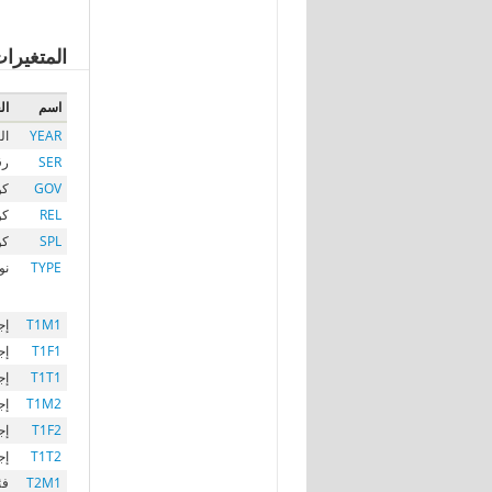
المتغيرا
اسم
ال
YEAR
ال
SER
رق
GOV
كو
REL
كو
SPL
كو
TYPE
نو
T1M1
إج
T1F1
إج
T1T1
إج
T1M2
إج
T1F2
إج
T1T2
إج
T2M1
فئ