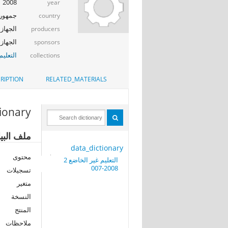
2008
year
جمهوري
country
الجهاز 
producers
الجهاز ا
sponsors
التعليم
collections
RIPTION
RELATED_MATERIALS
tionary
ملف البيانا
data_dictionary
محتوى
التعليم غير الخاضع 2
007-2008
تسجيلات
متغير
النسخة
المنتج
ملاحظات