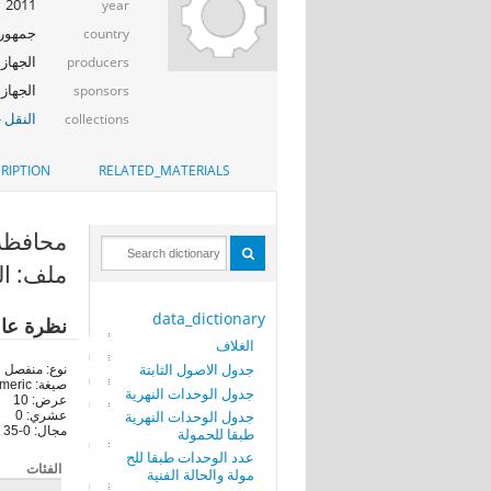
2011
year
جمهوري
country
الجهاز 
producers
الجهاز ا
sponsors
النقل -
collections
RIPTION
RELATED_MATERIALS
محافظة ا
ملف: ال
data_dictionary
نظرة عا
الغلاف
جدول الاصول الثابتة
نوع: منفصل
صيغة: numeric
جدول الوحدات النهرية
عرض: 10
جدول الوحدات النهرية
عشري: 0
مجال: 0-35
طبقا للحمولة
عدد الوحدات طبقا للح
الفئات
مولة والحالة الفنية