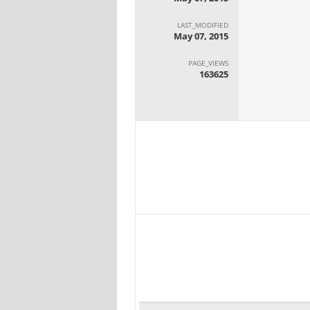
LAST_MODIFIED
May 07, 2015
PAGE_VIEWS
163625