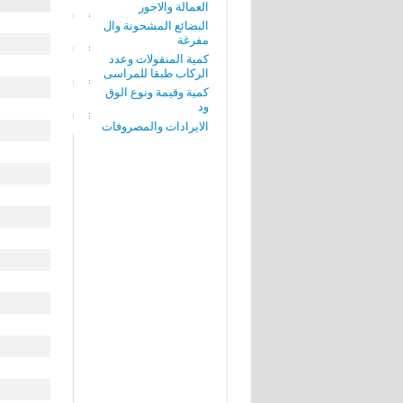
العمالة والاجور
البضائع المشحونة وال
مفرغة
كمية المنقولات وعدد
الركاب طبقا للمراسى
كمية وقيمة ونوع الوق
ود
الايرادات والمصروفات