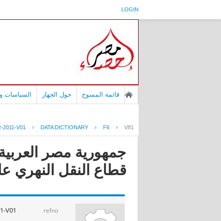
LOGIN
قائمة المسوح
حول الجهاز
السياسات وا
-2011-V01
›
DATA DICTIONARY
›
F6
›
V81
جمهورية مصر العربية
قطاع النقل النهري عام 11
1-V01
refno