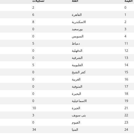
القيمة
الفئة
تسجيلات
2
0
1
القاهرة
6
2
الاسكندرية
8
3
بورسعيد
0
4
السويس
0
11
دمياط
5
12
الدقهلية
0
13
الشرقية
0
14
القليوبية
5
15
كفر الشيخ
0
16
الغربية
0
17
المنوفية
0
18
البحيرة
0
19
الاسماعيلية
0
21
الجيزة
10
22
بنى سويف
3
23
الفيوم
0
24
المنيا
34