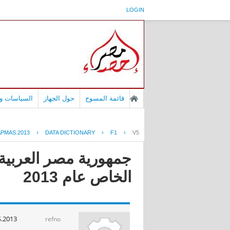
LOGIN
قائمة المسوح
حول الجهاز
السياسات وا
PMAS.2013
›
DATA DICTIONARY
›
F1
›
V5
جمهورية مصر العربية 
الخاص عام 2013
.2013
refno