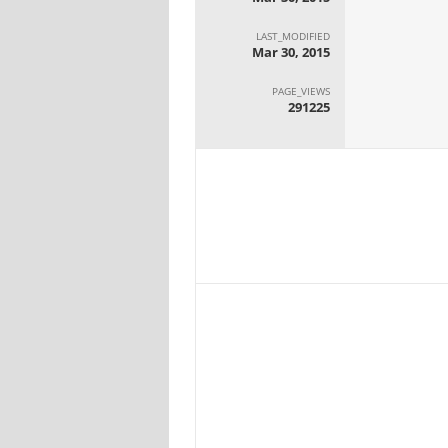
LAST_MODIFIED
Mar 30, 2015
PAGE_VIEWS
291225