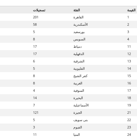
القيمة
الفئة
تسجيلات
1
القاهرة
201
2
الأسكندرية
58
3
بورسعيد
5
4
السويس
8
11
دمياط
17
12
الدقهلية
17
13
الشرقية
6
14
القليوبية
5
15
كفر الشيخ
8
16
الغربية
8
17
المنوفية
4
18
البحيرة
14
19
الأسماعيلية
7
21
الجيزة
121
22
بنى سويف
5
23
الفيوم
3
24
المنيا
11