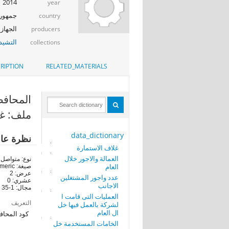
2014
year
جمهوري
country
الجهاز 
producers
التشيد_
collections
RIPTION
RELATED_MATERIALS
المحافظة (RN
ملف: غل
data_dictionary
نظرة عا
غلاف الاستمارة
العمالة والاجور خلال
نوع: متواصل
العام
صيغة: numeric
عرض: 2
عدد واجور المشتغلين
عشري: 0
الاجانب
مجال: 1-35
العمليات التى قامت ا
التعريف
لشركة بالعمل فيها خل
ال العام
كود المحاف
الخامات المستخدمة خل