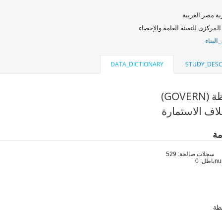
ة مصر العربية
المركزى للتعبئة العامة والإحصاء
البناء
DATA_DICTIONARY
STUDY_DESC
GOVE)
اف الاستمارة
مة
سجلات صالحة: 529
باطل: 0
ظة