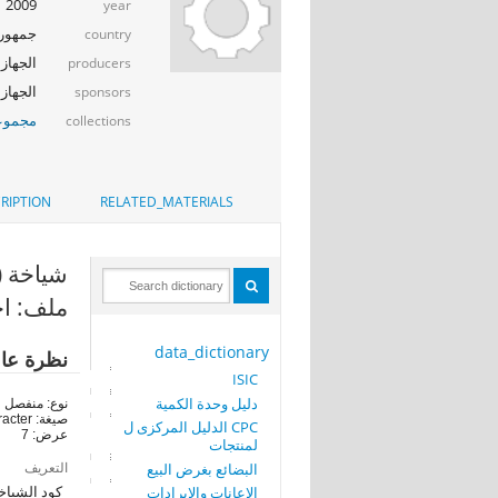
2009
year
جمهوري
country
الجهاز 
producers
الجهاز ا
sponsors
مجموعة
collections
RIPTION
RELATED_MATERIALS
شياخة (VILLAGE)
ملف: اج
data_dictionary
نظرة عا
ISIC
دليل وحدة الكمية
نوع: منفصل
صيغة: character
CPC الدليل المركزى ل
عرض: 7
لمنتجات
التعريف
البضائع بغرض البيع
كود الشياخ
الاعانات والايرادات