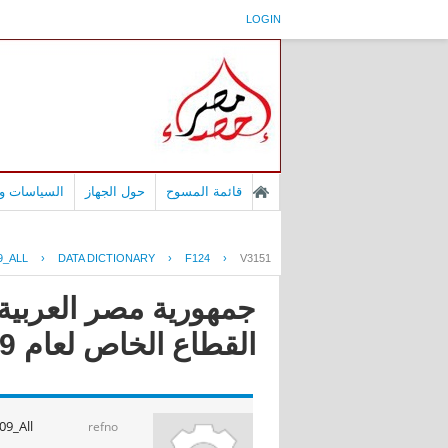
LOGIN
قائمة المسوح
حول الجهاز
السياسات وا
9_ALL
›
DATA DICTIONARY
›
F124
›
V3151
جمهورية مصر العربية 
القطاع الخاص لعام 2009
09_All
refno