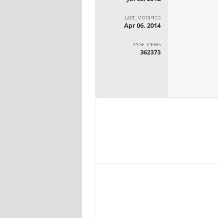
LAST_MODIFIED
Apr 06, 2014
PAGE_VIEWS
362373