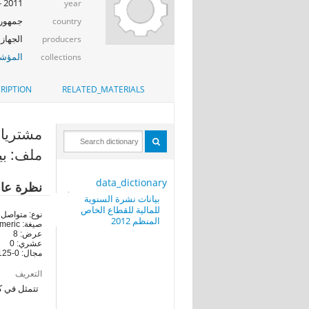
2011 - 2012
year
جمهوري
country
الجهاز 
producers
المؤشر
collections
RIPTION
RELATED_MATERIALS
مشتريات 
ملف: بيا
data_dictionary
نظرة عا
بيانات نشرة السنوية
للمالية للقطاع الخاص
نوع: متواصل
المنظم 2012
صيغة: numeric
عرض: 8
عشري: 0
مجال: 0-12008125
التعريف
تتمثل في ك