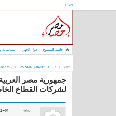
LOGIN
قائمة المسوح
حول الجهاز
السياسات وا
2012-V01
›
DATA DICTIONARY
›
F7
›
V893
جمهورية مصر العربية 
لشركات القطاع الخاص ا
12-v01
refno