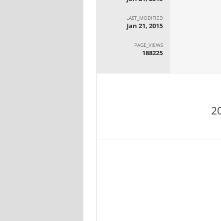
LAST_MODIFIED
Jan 21, 2015
PAGE_VIEWS
188225