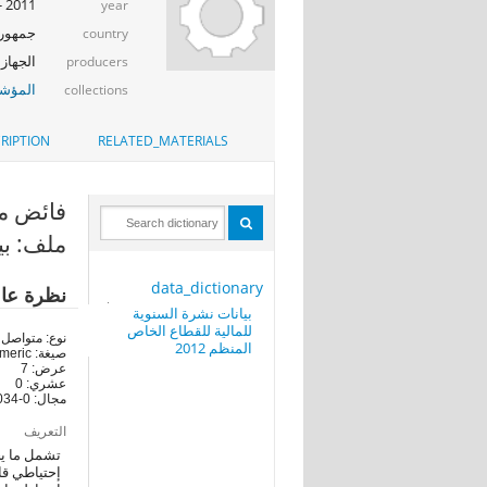
2011 - 2012
year
جمهوري
country
الجهاز 
producers
المؤشر
collections
RIPTION
RELATED_MATERIALS
فائض مرح
ملف: بيا
data_dictionary
نظرة عا
بيانات نشرة السنوية
للمالية للقطاع الخاص
نوع: متواصل
المنظم 2012
صيغة: numeric
عرض: 7
عشري: 0
مجال: 0-8826034
التعريف
تشمل ما يجن
إحتياطي قا