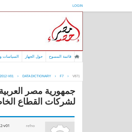
LOGIN
قائمة المسوح
حول الجهاز
السياسات وا
2012-V01
›
DATA DICTIONARY
›
F7
›
V871
جمهورية مصر العربية 
لشركات القطاع الخاص ا
12-v01
refno