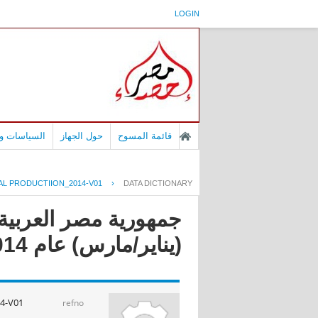
LOGIN
قائمة المسوح
حول الجهاز
السياسات وا
L PRODUCTIION_2014-V01
›
DATA DICTIONARY
جمهورية مصر العربية -
(يناير/مارس) عام 2014
14-V01
refno