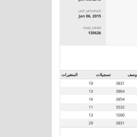
LAST_MODIFIED
Jan 06, 2015
PAGE_VIEWS
135626
وصف
تسجيلات
المتغيرات
19
3831
13
3864
16
3854
11
3532
13
1090
29
3831