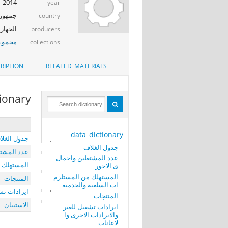
2014
year
جمهوري
country
الجهاز 
producers
مجموعة
collections
RIPTION
RELATED_MATERIALS
tionary
data_dictionary
جدول الغلا
جدول الغلاف
عدد المشتغ
عدد المشتغلين واجمال
المستهلك م
ى الاجور
المستهلك من المستلزم
المنتجات
ات السلعيه والخدميه
ايرادات تشغ
المنتجات
الاستبيان
ايرادات تشغيل للغير
والايرادات الاخرى وا
لاعانات