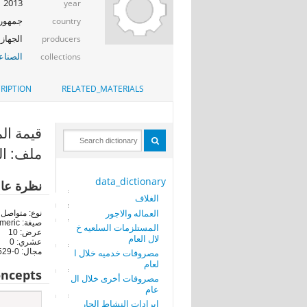
2013
year
جمهوري
country
الجهاز 
producers
الصناع
collections
RIPTION
RELATED_MATERIALS
قيمة المس
ملف: ال
data_dictionary
نظرة عا
الغلاف
العماله والاجور
نوع: متواصل
صيغة: numeric
المستلزمات السلعيه خ
عرض: 10
لال العام
عشري: 0
مصروفات خدميه خلال ا
مجال: 0-1875673529
لعام
ncepts
مصروفات أخرى خلال ال
عام
ايرادات النشاط الجار