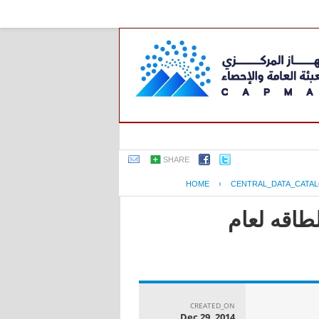
SHARE
HOME
›
CENTRAL_DATA_CATA
طاقه لعام
CREATED_ON
Dec 29, 2014