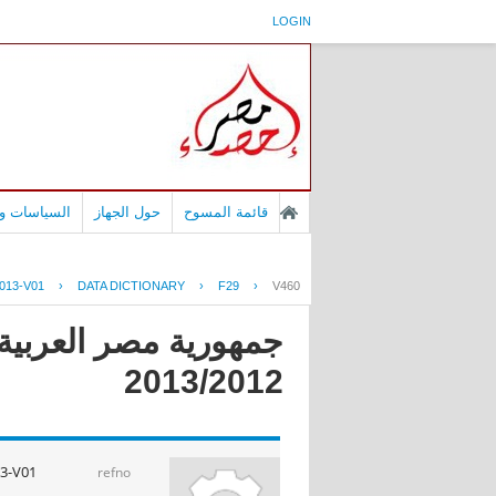
LOGIN
قائمة المسوح
حول الجهاز
السياسات وا
013-V01
›
DATA DICTIONARY
›
F29
›
V460
جمهورية مصر العربية -
2013/2012
13-V01
refno