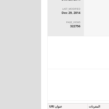
LAST_MODIFIED
Dec 29, 2014
PAGE_VIEWS
322756
المفردات
عنوان URI