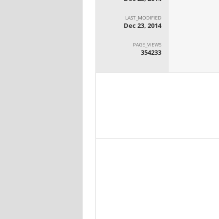
LAST_MODIFIED
Dec 23, 2014
PAGE_VIEWS
354233