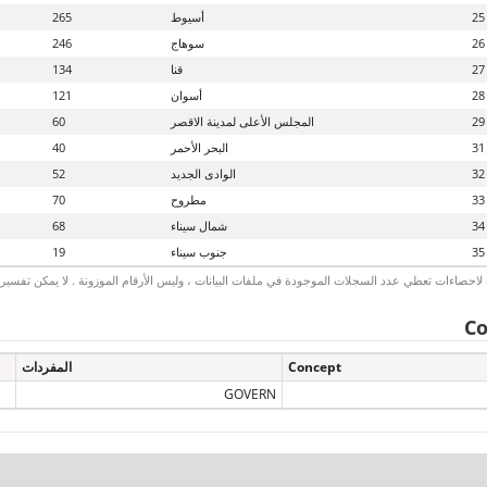
25
أسيوط
265
26
سوهاج
246
27
قنا
134
28
أسوان
121
29
المجلس الأعلى لمدينة الاقصر
60
31
البحر الأحمر
40
32
الوادى الجديد
52
33
مطروح
70
34
شمال سيناء
68
35
جنوب سيناء
19
لاحصاءات تعطي عدد السجلات الموجودة في ملفات البيانات ، وليس الأرقام الموزونة . لا يمكن تفسير الأ
Co
Concept
المفردات
GOVERN