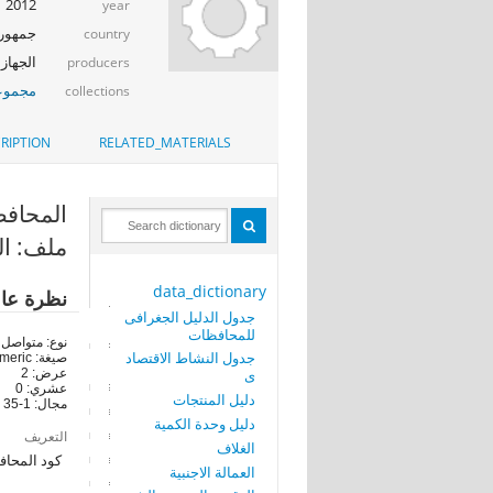
2012
year
جمهوري
country
الجهاز 
producers
مجموعة
collections
RIPTION
RELATED_MATERIALS
المحافظة (RN
ملف: ال
data_dictionary
نظرة عا
جدول الدليل الجغرافى
للمحافظات
نوع: متواصل
جدول النشاط الاقتصاد
صيغة: numeric
ى
عرض: 2
عشري: 0
دليل المنتجات
مجال: 1-35
دليل وحدة الكمية
التعريف
الغلاف
كود المحاف
العمالة الاجنبية