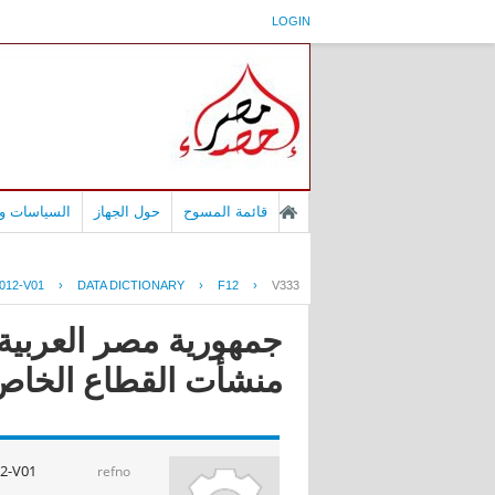
LOGIN
قائمة المسوح
حول الجهاز
السياسات وا
012-V01
›
DATA DICTIONARY
›
F12
›
V333
جمهورية مصر العربية 
منشأت القطاع الخاص عا
2-V01
refno