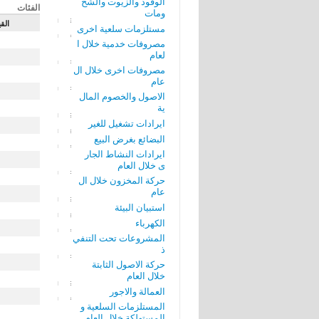
الوقود والزيوت والشح
الفئات
ومات
الق
مستلزمات سلعية اخرى
مصروفات خدمية خلال ا
لعام
مصروفات اخرى خلال ال
عام
الاصول والخصوم المال
ية
ايرادات تشغيل للغير
البضائع بغرض البيع
ايرادات النشاط الجار
ى خلال العام
حركة المخزون خلال ال
عام
استبيان البيئة
الكهرباء
المشروعات تحت التنفي
ذ
حركة الاصول الثابتة
خلال العام
العمالة والاجور
المستلزمات السلعية و
المستهلكة خلال العام