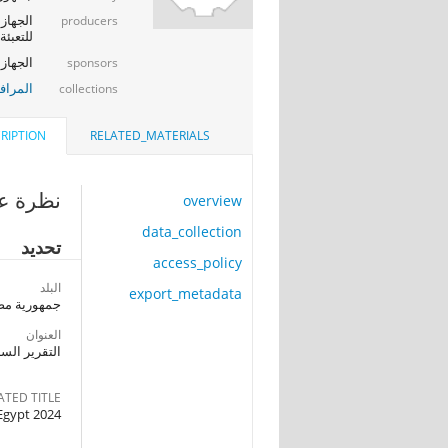
الجهاز 
producers
للتعبئة
الجهاز 
sponsors
المراف
collections
RIPTION
RELATED_MATERIALS
نظرة عا
overview
data_collection
تحديد
access_policy
البلد
export_metadata
جمهورية مصر
العنوان
التقرير السن
ATED TITLE
 Egypt 2024