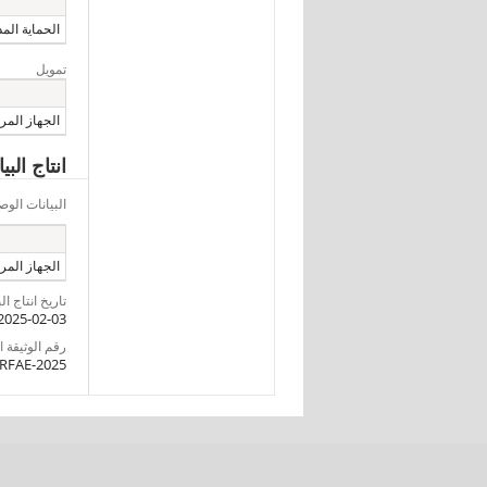
الحماية المد
تمويل
الجهاز المر
انتاج الب
البيانات ال
الجهاز المرك
تاريخ انتاج ال
2025-02-03
رقم الوثيقة DDI
RFAE-2025