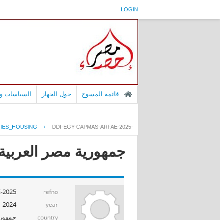
LOGIN
قائمة المسوح
حول الجهاز
السياسات وا
TIES_HOUSING
›
DDI-EGY-CAPMAS-ARFAE-2025-
جمهورية مصر العربية -
2025-
refno
2024
year
جمهوري
country