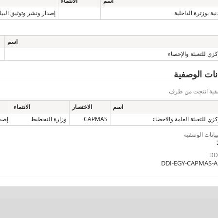
اسم
الانتماء
نية بوزترة الداخلية
إصدار ونشر وتوثيق البيا
اسم
كزي للتعبئة والإحصاء
يانات الوصفية
وصفية انتجت من طرف
اسم
الاختصار
الانتماء
زي للتعبئة العامة والاحصاء
CAPMAS
وزارة التخطيط
إصدا
بيانات الوصفية
DDI-EGY-CAPMAS-A