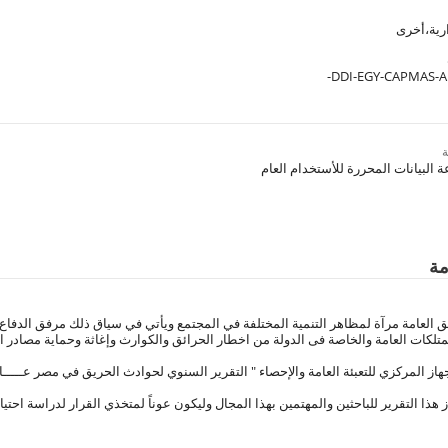
رية،أخرى
DDI-EGY-CAPMAS-AR
مة
ق العامة مرآة لمظاهر التنمية المختلفة في المجتمع ويأتي في سياق ذلك مرفق الدفاع ا
ممتلكات العامة والخاصة فى الدولة من اخطار الحرائق والكوارث وإغاثة وحماية مصادر 
هاز المركزي للتعبئة العامة والإحصاء " التقرير السنوي لحوادث الحريق في مصر عـــــام 024
 هذا التقرير للباحثين والمهتمين بهذا المجال وليكون عوناً لمتخذي القرار لدراسة احتيا