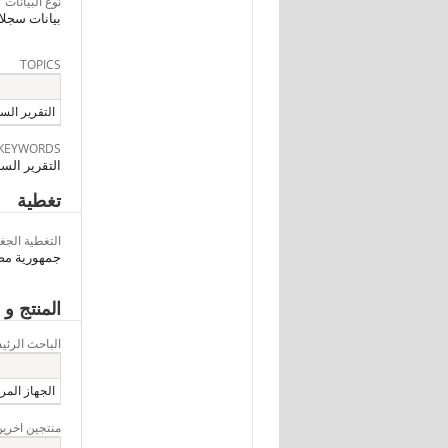
نوع البيانات
بيانات سجلا
TOPICS
التقرير السن
KEYWORDS
التقرير السن
تغطية
التغطية الجغر
جمهورية مصر
المنتج و 
الباحث الرئ
الجهاز المرك
منتجين اخرين