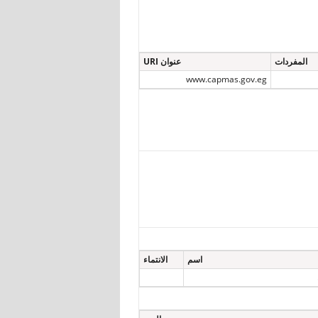
المفردات
عنوان URI
www.capmas.gov.eg
اسم
الانتماء