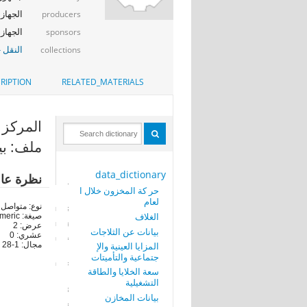
الجهاز ا
producers
الجهاز ا
sponsors
النقل -
collections
RIPTION
RELATED_MATERIALS
المركز (MARKAZ
ملف: بي
data_dictionary
نظرة عا
حر كة المخزون خلال ا
لعام
نوع: متواصل
الغلاف
صيغة: numeric
عرض: 2
بيانات عن الثلاجات
عشري: 0
المزايا العينية والإ
مجال: 1-28
جتماعية والتأميتات
سعة الخلايا والطاقة
التشغيلية
بيانات المخازن