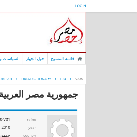
LOGIN
قائمة المسوح
حول الجهاز
السياسات وا
010-V01
›
DATA DICTIONARY
›
F24
›
V335
جمهورية مصر العربية - إ
0-V01
refno
2010
year
جمهوري
country